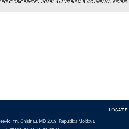
 FOLCLORIC PENTRU VIOARĂ A LĂUTARULUI BUCOVINEAN A. BIDIREL
LOCAȚIE
ateevici 111, Chișinău, MD 2009, Republica Moldova