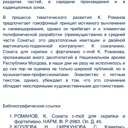
разделах частей, в середине произведения и в
каденционных зонах.
В процессе тематического развития К. Романов
предпочитает гомофонный принцип мотивного вычленения
и секвенцирования, однако он прибегает и к элементам
полифонической разработки (преимущественно в средней
части Сонаты): это двухголосные имитации и двойной
вертикально-подвижной контрапункт. К сожалению,
Соната для скрипки с фортепиано c-moll К. Романова,
пролежавшая много десятилетий в Национальном архиве
Республики Молдова, в наши дни ни разу не исполнялось и
до сих пор не оценена не только широкой публикой, но и
музыкантами-профессионалами. Знакомство с нотным
текстом, однако, убеждает в том, что это сочинение
обладает неоспоримыми художественными достоинствами.
Библиографические ссылки
РОМАНОВ, К. Соната c-moll для скрипки и
фортепиано. НАРМ. Ф. Р-2983. Оп. Д. 45.
КОЗЛОВА, Н., ЦИРКУНОВА, С. Камерно-