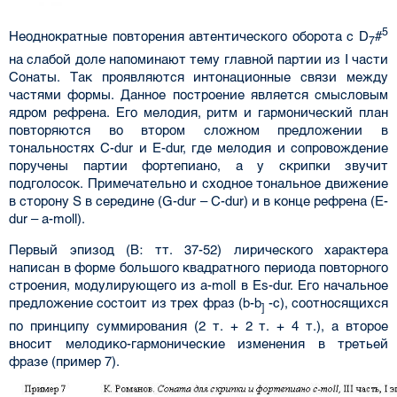
5
Неоднократные повторения автентического оборота с D
#
7
на слабой доле напоминают тему главной партии из I части
Сонаты. Так проявляются интонационные связи между
частями формы. Данное построение является смысловым
ядром рефрена. Его мелодия, ритм и гармонический план
повторяются во втором сложном предложении в
тональностях C-dur и E-dur, где мелодия и сопровождение
поручены партии фортепиано, а у скрипки звучит
подголосок. Примечательно и сходное тональное движение
в сторону S в середине (G-dur – C-dur) и в конце рефрена (E-
dur – a-moll).
Первый эпизод (В: тт. 37-52) лирического характера
написан в форме большого квад­ратного периода повторного
строения, модулирующего из a-moll в Es-dur. Его начальное
предложение состоит из трех фраз (b-b
-c), соотносящихся
]
по принципу суммирования (2 т. + 2 т. + 4 т.), а второе
вносит мелодико-гармонические изменения в третьей
фразе (пример 7).