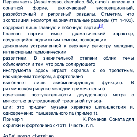
Первая часть (Assai mosso, dramatico, 6/8, c-moll) написана в
сонатной форме, включающей экспозиционный,
разработочный и репризный разделы. Отметим, что
экспозиция, несмотря на значительные размеры (тт. 1-100),
[1]
содержит лишь главную и побочную партии
.
Главная партия имеет драматический характер,
создающийся подвижным темпом, восходящим
движением устремленной к верхнему регистру мелодии,
интенсивным гармоническим
развитием. В значительной степени облик темы
объясняется и тем, что роль солирующего
инструмента здесь играет скрипка с ее трепетным,
насыщенным тембром, а фортепиано
выполняет лишь аккомпанирующую функцию. В
ритмическом рисунке мелодии примечательно
сочетание поступательности двухдольного метра с
мягкостью внутридолевой триольной пульса-
ции; это придает музыке характер шага-шествия и,
одновременно, танцевального па (пример 1).
Пример 1 К. Романов. Соната для
скрипки и фортепиано с-то11, I часть, г. п.
АзБа! шоззо, сЬатаНео