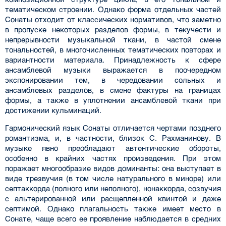
тематическом строении. Однако форма отдельных частей
Сонаты отходит от классических нормативов, что заметно
в пропуске некоторых разделов формы, в текучести и
непрерывности музыкальной ткани, в частой смене
тональностей, в многочисленных тематических повторах и
вариантности материала. Принадлежность к сфере
ансамблевой музыки выражается в поочередном
экспонировании тем, в чередовании сольных и
ансамблевых разделов, в смене фактуры на границах
формы, а также в уплотнении ансамблевой ткани при
достижении кульминаций.
Гармонический язык Сонаты отличается чертами позднего
романтизма, и, в частности, близок С. Рахманинову. В
музыке явно преобладают автентические обороты,
особенно в крайних частях произведения. При этом
поражает многообразие видов доминанты: она выступает в
виде трезвучия (в том числе натурального в миноре) или
септаккорда (полного или неполного), нонаккорда, созвучия
с альтерированной или расщепленной квинтой и даже
септимой. Однако плагальность также имеет место в
Сонате, чаще всего ее проявление наблюдается в средних