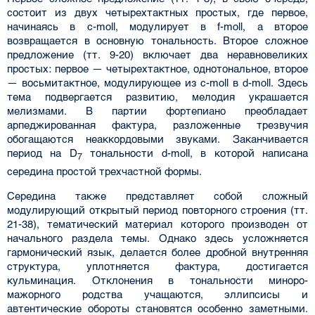
состоит из двух четырехтактных простых, где первое,
начинаясь в c-moll, модулирует в f-moll, а второе
возвращается в основную тональность. Второе сложное
предложение (тт. 9-20) включает два неравновеликих
простых: первое — четырехтактное, однотональное, второе
— восьмитактное, модулирующее из c-moll в d-moll. Здесь
тема подвергается развитию, мелодия украшается
мелизмами. В партии фортепиано преобладает
арпеджированная фактура, разложенные трезвучия
обогащаются неаккордовыми звуками. Заканчивается
период на D
тональности d-moll, в которой написана
7
середина простой трехчастной формы.
Середина также представляет собой сложный
модулирующий открытый период повторного строения (тт.
21-38), тематический материал которого производен от
начального раздела темы. Однако здесь усложняется
гармонический язык, делается более дробной внутренняя
структура, уплотняется фактура, достигается
кульминация. Отклонения в тональности миноро-
мажорного родства учащаются, эллипсисы и
автентические обороты становятся особенно заметными.