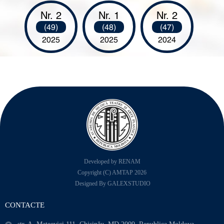
Nr. 2
Nr. 1
Nr. 2
(49)
(48)
(47)
2025
2025
2024
Developed by RENAM
Copyright (C) AMTAP 2026
Designed By GALEXSTUDIO
CONTACTE