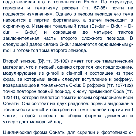
подготавливая его в тональности Es-dur. По структуре,
гармонии и тематизму рефрен (тт. 57-85) почти не
подвергся изменениям. Однако в первом периоде его тема
находится в партии фортепиано, а затем переходит в
скрипичную. Изменен тональный план (Es-dur – B-dur – D-
dur – G-dur) и сокращена до четырех тактов
заключительная часть второго сложного периода. В
следующей далее связке G-dur заменяется одноименным g-
moll и готовится тема второго эпизода.
Второй эпизод (В]\ тт. 95-102) имеет тот же тематический
материал, что и первый, однако строится как предложение,
модулирующее из g-moll в cis-moll и состоящее из трех
фраз, за которыми вновь следует вступление к рефрену,
возвращающее в тональность C-dur. В рефрене (тт. 107-122)
точно повторен первый период, к нему примыкает Coda (тт.
123­141), которая является тематическим обрамлением всей
Сонаты. Она состоит из двух разделов: первый выдержан в
тональности c-moll и построен на теме главной партии из I
части, второй основан на общих формах движения и
утверждает мажорный лад.
Циклическая форма Сонаты для скрипки и фортепиано c-