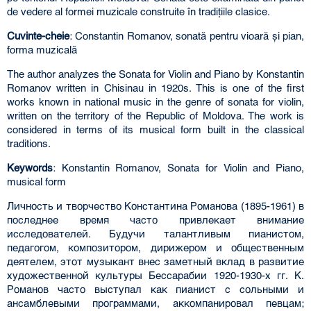
de vedere al formei muzicale construite în tradiţiile clasice.
Cuvinte-cheie
: Constantin Romanov, sonată pentru vioară şi pian,
forma muzicală
The author analyzes the Sonata for Violin and Piano by Konstantin
Romanov written in Chisinau in 1920s. This is one of the first
works known in national music in the genre of sonata for violin,
written on the territory of the Republic of Moldova. The work is
considered in terms of its musical form built in the classical
traditions.
Keywords
: Konstantin Romanov, Sonata for Violin and Piano,
musical form
Личность и творчество Константина Романова (1895-1961) в
последнее время часто привлекает внимание
исследователей. Будучи талантливым пианистом,
педагогом, композитором, дирижером и общественным
деятелем, этот музыкант внес заметный вклад в развитие
художественной культуры Бессарабии 1920-1930-х гг. К.
Романов часто выступал как пианист с сольными и
ансамблевыми программами, аккомпанировал певцам;