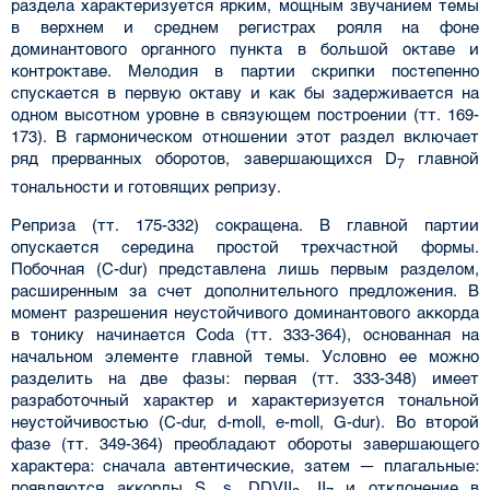
раздела характеризуется ярким, мощным звучанием темы
в верхнем и среднем регистрах рояля на фоне
доминантового органного пункта в большой октаве и
контроктаве. Мелодия в партии скрипки постепенно
спускается в первую октаву и как бы задерживается на
одном высотном уровне в связующем построении (тт. 169-
173). В гармоническом отношении этот раздел включает
ряд прерванных оборотов, завершающихся D
главной
7
тональности и готовящих репризу.
Реприза (тт. 175-332) сокращена. В главной партии
опускается середина простой трехчастной формы.
Побочная (C-dur) представлена лишь первым разделом,
расширенным за счет дополнительного предложения. В
момент разрешения неустойчивого доминантового аккорда
в тонику начинается Coda (тт. 333-364), основанная на
начальном элементе главной темы. Условно ее можно
разделить на две фазы: первая (тт. 333-348) имеет
разработочный характер и характеризуется тональной
неустойчивостью (C-dur, d-moll, e-moll, G-dur). Во второй
фазе (тт. 349-364) преобладают обороты завершающего
характера: сначала автентические, затем — плагальные:
появляются аккорды S, s, DDVII
, II
и отклонение в