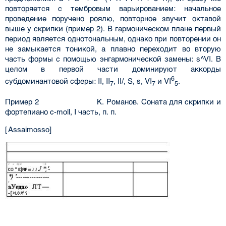
повторяется с тембровым варьированием: начальное
проведение поручено роялю, повторное звучит октавой
выше у скрипки (пример 2). В гармоническом плане первый
период является однотональным, однако при повторении он
не замыкается тоникой, а плавно переходит во вторую
часть формы с помощью энгармонической замены: s^VI. В
целом в первой части доминируют аккорды
6
субдоминантовой сферы: II, II
, II/, S, s, VI
и VI
.
7
7
5
Пример 2 К. Романов. Соната для скрипки и
фортепиано c-moll, I часть, п. п.
[ Assaimosso]