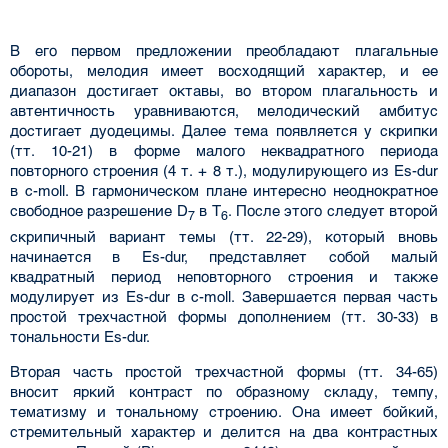
В его первом предложении преобладают плагальные
обороты, мелодия имеет восходящий характер, и ее
диапазон достигает октавы, во втором плагальность и
автентичность уравниваются, мелодический амбитус
достигает дуодецимы. Далее тема появляется у скрипки
(тт. 10-21) в форме малого неквадратного периода
повторного строения (4 т. + 8 т.), модулирующего из Es-dur
в c-moll. В гармоническом плане интересно неоднократное
свободное разрешение D
в T
. После этого следует второй
7
6
скрипичный вариант темы (тт. 22-29), который вновь
начинается в Es-dur, представляет собой малый
квадратный период неповторного строения и также
модулирует из Es-dur в c-moll. Завершается первая часть
простой трехчастной формы дополнением (тт. 30-33) в
тональности Es-dur.
Вторая часть простой трехчастной формы (тт. 34-65)
вносит яркий контраст по образному складу, темпу,
тематизму и тональному строению. Она имеет бойкий,
стремительный характер и делится на два контрастных