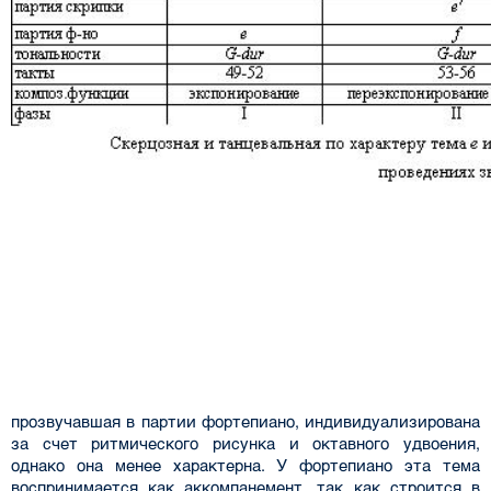
прозвучавшая в партии фортепиано, индивидуализирована
за счет ритмического рисунка и октавного удвоения,
однако она менее характерна. У фортепиано эта тема
воспринимается как аккомпанемент, так как строится в