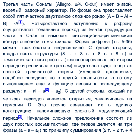
Третья часть Сонаты (Allegro, 2/4, C-dur) имеет живой,
веселый, задорный характер. По форме она представляет
собой пятичастное двухтемное сложное рондо (A – B – Ai –
[1]
B] -A
). Четырехтактное вступление к рефрену
осуществляет тональный переход из Es-dur предыдущей
части в C-dur и намечает интонационно-ритмический
контур основной темы финала. Форма рефрена (тт. 5-36)
может трактоваться неоднозначно. С одной стороны,
квадратность структуры (8 т. + 8 т. + 8 т. + 8 т.) и
тематическая повторность (транспонированная во втором
периоде и репризная в третьем) свидетельствуют о чертах
простой трехчастной формы (имеющей дополнение,
подобное середине, но в другой тональности, а потому
выполняющее еще и функцию связки к последующему
[2]
разделу:
а
–
a
i
–
а
– а
). С другой стороны, каждый из
2
четырех периодов является открытым, заканчиваясь на
гармонии D. Это прочно связывает их в единую
конструкцию, напоминающую сложный модулирующий
[3]
период
. Начальное сложное предложение состоит из
двух простых восьмитактных, где первое делится на три
фразы (а – а – а
) по принципу суммирования (2 т. + 2 т. + 4
1