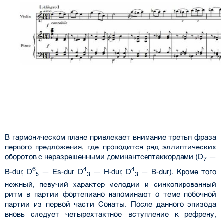
В гармоническом плане привлекает внимание третья фраза
первого предложения, где проводится ряд эллиптических
оборотов с неразрешенными доминантсептаккордами (D
—
7
6
4
4
B-dur, D
— Es-dur, D
— H-dur, D
— B-dur). Кроме того
5
3
3
нежный, певучий характер мелодии и синкопированный
ритм в партии фортепиано напоминают о теме побочной
партии из первой части Сонаты. После данного эпизода
вновь следует четырехтактное вступление к рефрену,