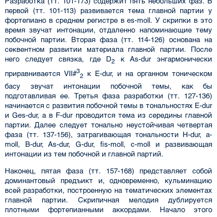
Разработка (тт. 101-173) содержит пять небольших фаз. В
первой (тт. 101-113) развивается тема главной партии у
фортепиано в среднем регистре в es-moll. У скрипки в это
время звучат интонации, отдаленно напоминающие тему
побочной партии. Вторая фаза (тт. 114-126) основана на
секвентном развитии материала главной партии. После
него следует связка, где D
к As-dur энгармонически
2
3
приравнивается VII#
к E-dur, и на органном тоническом
2
басу звучат интонации побочной темы, как бы
подготавливая ее. Третья фаза разработки (тт. 127-136)
начинается с развития побочной темы в тональностях E-dur
и Ges-dur, а в F-dur проводится тема из середины главной
партии. Далее следует тонально неустойчивая четвертая
фаза (тт. 137-156), затрагивающая тональности H-dur, a-
moll, B-dur, As-dur, G-dur, fis-moll, c-moll и развивающая
интонации из тем побочной и главной партий.
Наконец, пятая фаза (тт. 157-168) представляет собой
доминантовый предъикт и, одновременно, кульминацию
всей разработки, построенную на тематических элементах
главной партии. Скрипичная мелодия дублируется
плотными фортепианными аккордами. Начало этого