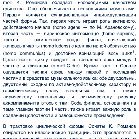
moll К. Романова обладает необходимым качеством
единства. Оно обеспечивается несколькими моментами.
Первым является функциональная индивидуализация
частей формы. Так, первая часть играет роль активного,
действенного начала (homo agens — по М. Арановскому),
вторая часть — лирическое интермеццо (homo sapiens),
третья — оживленное рондо, финал, сочетающий
жанровые черты (homo ludens) с коллективной образностью
1
(homo communius) и достойно венчающий весь цикл
.
Целостность циклу придает и тональная арка между I
частью и финалом (c-moll-C-dur). Кроме того, в Сонате
ощущается тесная связь между первой и последней
частями в средствах музыкального языка: обе двухдольны,
двухтемны, сходны по активно-действенному характеру и
гармоническому плану начальных тем, а также
лирическому наполнению и ритмическому рисунку
аккомпанемента вторых тем. Coda финала, основанная на
теме главной партии I части, также играет важную роль в
создании целостности и завершенности произведения.
В трактовке циклической формы Сонаты К. Романов
опирается на классические традиции. Это проявляется в
композиционной структуре цикла, в его тональном и