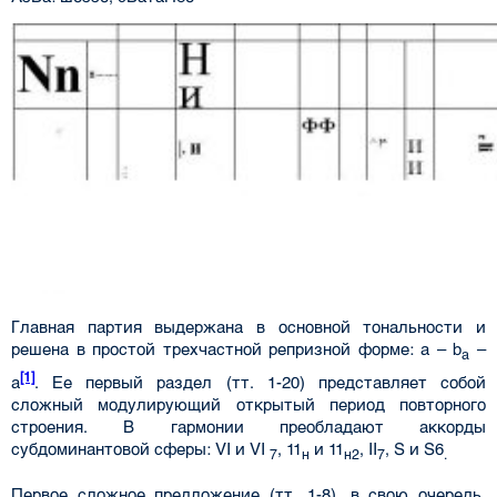
Главная партия выдержана в основной тональности и
решена в простой трехчастной репризной форме: a – b
–
a
[1]
a
. Ее первый раздел (тт. 1-20) представляет собой
сложный модулирующий открытый период повторного
строения. В гармонии преобладают аккорды
субдоминантовой сферы: VI и VI
, 11
и 11
, II
, S и S6
7
н
н2
7
.
Первое сложное предложение (тт. 1-8), в свою очередь,