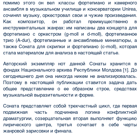
помимо этого он вел классы фортепиано и камерного
ансамбля в музыкальном училище и консерватории Unirea,
сочинял музыку, оркестровал свои и чужие произведения.
Как композитор, он работал преимущественно в
инструментальных жанрах: им написаны два концерта для
фортепиано с оркестром (g-moll и d-moll), фортепианное
трио (A-dur), фортепианные и ансамблевые миниатюры, а
также Соната для скрипки и фортепиано (c-moll), которая
стала материалом для анализа в настоящей статье.
Авторский экземпляр нот данной Сонаты хранится в
фондах Национального архива Республики Молдова [1]. До
сегодняшнего дня она никогда никем не анализировалась.
Поэтому в настоящей публикации ставится задача дать
общее представление о ее образном строе, средствах
музыкальной выразительности и форме.
Соната представляет собой трехчастный цикл, где первая
подвижная часть подчинена логике конфликтной
драматургии, созерцательная вторая выполняет функцию
лирического центра, третья сочетает в себе черты
жанровой зарисовки и финала.