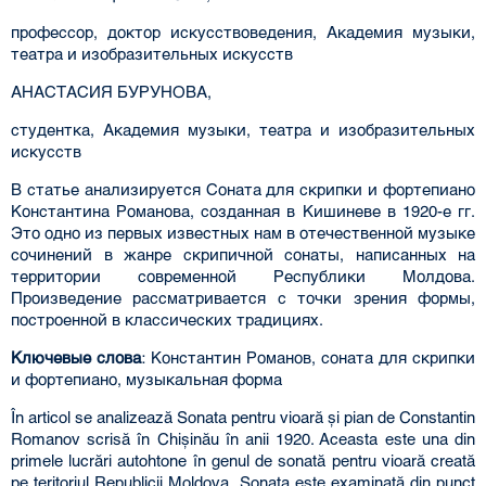
профессор, доктор искусствоведения, Академия музыки,
театра и изобразительных искусств
АНАСТАСИЯ БУРУНОВА,
студентка, Академия музыки, театра и изобразительных
искусств
В статье анализируется Соната для скрипки и фортепиано
Константина Романова, созданная в Кишиневе в 1920-е гг.
Это одно из первых известных нам в отечественной музыке
сочинений в жанре скрипичной сонаты, написанных на
территории современной Республики Молдова.
Произведение рассматривается с точки зрения формы,
построенной в классических традициях.
Ключевые слова
: Константин Романов, соната для скрипки
и фортепиано, музыкальная форма
În articol se analizează Sonata pentru vioară şi pian de Constantin
Romanov scrisă în Chişinău în anii 1920. Aceasta este una din
primele lucrări autohtone în genul de sonată pentru vioară creată
pe teritoriul Republicii Moldova. Sonata este examinată din punct