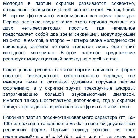
Мелодия в партии скрипки развивается секвентно,
затрагивая тональности d-moll, es-moll, e-moll, Fis-dur, f-moll.
В партии фортепиано использована вальсовая фактура.
Первое сложное предложение этого периода состоит из
двух четырехтактовых простых, где начальное
представляет собой два звена секвенции, модулирующей
из d-moll в es-moll, а второе — четыре звена мелодической
секвенции, основой которой является лишь один такт
исходного материала. Второе сложное предложение
реализует модуляционный переход из d-moll в c-moll.
Сокращенная реприза главной партии написана в форме
простого неквадратного однотонального периода, где
мелодия темы в октавном удвоении поручена партии
фортепиано, а у скрипки звучат трехзвучные аккорды,
затрагивающие большой звуковысотный диапазон.
Имеется также шеститактное дополнение, где у скрипки
трижды проводится первоначальная фраза главной темы.
Побочная партия песенно-танцевального характера (тт. 55-
100) изложена в тональности Es-dur в простой двухчастной
репризной форме. Первый период состоит из трех
1
a
предложений: a + a
+ b
(4 т. +4 т. + 8 т.), он сразу же