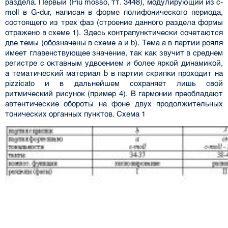
раздела. Первый (Piu mosso, тт. 34­48), модулирующий из c-
moll в G-dur, написан в форме полифонического периода,
состоящего из трех фаз (строение данного раздела формы
отражено в схеме 1). Здесь контрапунктически сочетаются
две темы (обозначены в схеме а и b). Тема а в партии рояля
имеет главенствующее значение, так как звучит в среднем
регистре с октавным удвоением и более яркой динамикой,
а тематический материал b в партии скрипки проходит на
pizzicato и в дальнейшем сохраняет лишь свой
ритмический рисунок (пример 4). В гармонии преобла­дают
автентические обороты на фоне двух продолжительных
тонических органных пунктов. Схема 1