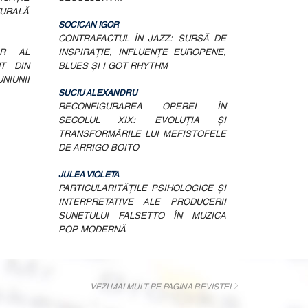
TURALĂ
SOCICAN IGOR
CONTRAFACTUL ÎN JAZZ: SURSĂ DE
OR AL
INSPIRAŢIE, INFLUENŢE EUROPENE,
T DIN
BLUES ŞI I GOT RHYTHM
IUNII
SUCIU ALEXANDRU
RECONFIGURAREA OPEREI ÎN
SECOLUL XIX: EVOLUŢIA ŞI
TRANSFORMĂRILE LUI MEFISTOFELE
DE ARRIGO BOITO
JULEA VIOLETA
PARTICULARITĂŢILE PSIHOLOGICE ŞI
INTERPRETATIVE ALE PRODUCERII
SUNETULUI FALSETTO ÎN MUZICA
POP MODERNĂ
VEZI MAI MULT PE PAGINA REVISTEI