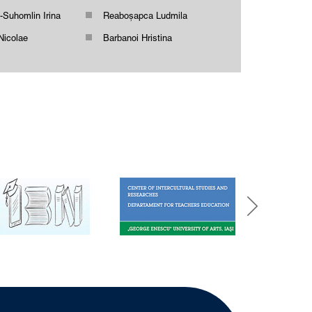
-Suhomlin Irina
Reaboşapca Ludmila
Nicolae
Barbanoi Hristina
an Aliona
Mironenco Elena
 Ghenadie
Moraru Emilia
caterina
Lazarev Ludmila
va Eleonora
Şimbariova Anna
a Anastasia
Bunea Diana
o Victoria
Mereuţă Vera
ga Marina
Vitiuc Alexandr
atiana
Tipa Violeta
Viorica
Starţev Ala
anu Angela
Caulea Nadejda
nu Elena
Axionova Nadejda
alie
Andrieș Vladimir