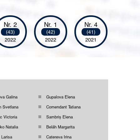
Nr. 2
Nr. 1
Nr. 4
(43)
(42)
(41)
2022
2022
2021
va Galina
Gupalova Elena
n Svetlana
Comendant Tatiana
c Victoria
Sambriș Elena
ko Natalia
Belâh Margarita
 Larisa
Catereva Irina