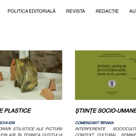
POLITICA EDITORIALĂ
REVISTA
REDACȚIE
AU
E PLASTICE
ȘTIINȚE SOCIO-UMAN
SCHI ION
COMENDANT TATIANA
RĂRI STILISTICE ALE PICTURII
INTERFERENŢE SOCIOCULTU
EIN AIR ÎN TEHNICA CUŢITULUI
CONTEXT CULTURAL, SEMNIF