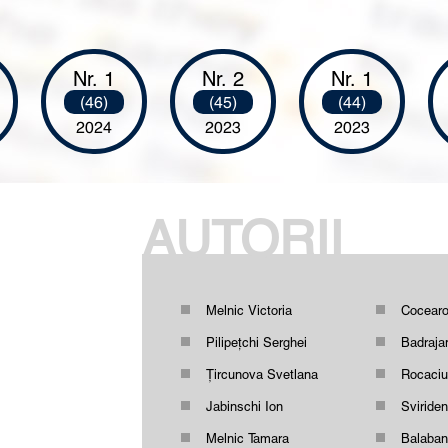
Nr. 1
Nr. 2
Nr. 1
(46)
(45)
(44)
2024
2023
2023
AUTORII
Melnic Victoria
Cocearo
Pilipețchi Serghei
Badraja
Ţircunova Svetlana
Rocaciu
Jabinschi Ion
Sviriden
Melnic Tamara
Balaban