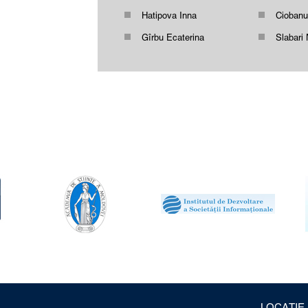
Hatipova Inna
Ciobanu
Gîrbu Ecaterina
Slabari 
Berezovicova Tatiana
Vardane
Pîslari Snejana
Ciobanu
Chiciuc Natalia
Iudina E
Marian Ana
Varnaco
Şchiopu Constantin
Gusarov
Buruiană Andrei
Tcacenc
Starciuc Mariana
Mamalâ
Olărescu Dumitru
Coadă T
Busuioc Tatiana
Aderov 
Axionov Vladimir
Rojnove
Burlac Fedora
Nistrea
Tihoneac Victor
Grib Vit
LOCAȚIE