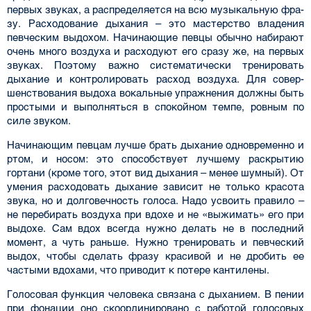
первых звуках, а распределяется на всю музыкальную фра­
зу. Расходование дыхания – это мастерство владения
певческим выдохом. Начинающие пев­цы обычно набирают
очень много воздуха и расходуют его сразу же, на первых
звуках. Поэто­му важно систематически тренировать
дыхание и контролировать расход воздуха. Для совер­
шенствования выдоха вокальные упражнения должны быть
простыми и выполняться в спо­койном темпе, ровным по
силе звуком.
Начинающим певцам лучше брать дыхание одновременно и
ртом, и носом: это способ­ствует лучшему раскрытию
гортани (кроме того, этот вид дыхания – менее шумный). От
уме­ния расходовать дыхание зависит не только красота
звука, но и долговечность голоса. Надо усвоить правило –
не перебирать воздуха при вдохе и не «выжимать» его при
выдохе. Сам вдох всегда нужно делать не в последний
момент, а чуть раньше. Нужно тренировать и певческий
выдох, чтобы сделать фразу красивой и не дробить ее
частыми вдохами, что приводит к поте­ре кантилены.
Голосовая функция человека связана с дыханием. В пении
при фонации оно скоординиро­вано с работой голосовых