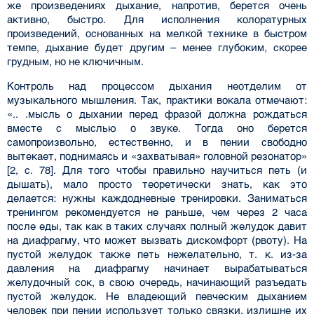
же произведениях дыха­ние, напротив, берется очень
активно, быстро. Для исполнения колоратурных
произведений, основанных на мелкой технике в быстром
темпе, дыхание будет другим – менее глубоким, ско­рее
грудным, но не ключичным.
Контроль над процессом дыхания неотделим от
музыкального мышления. Так, практики вокала отмечают:
«.. .мысль о дыхании перед фразой должна рождаться
вместе с мыслью о зву­ке. Тогда оно берется
самопроизвольно, естественно, и в пении свободно
вытекает, поднима­ясь и «захватывая» головной резонатор»
[2, с. 78]. Для того чтобы правильно научиться петь (и
дышать), мало просто теоретически знать, как это
делается: нужны каждодневные трени­ровки. Заниматься
тренингом рекомендуется не раньше, чем через 2 часа
после еды, так как в таких случаях полный желудок давит
на диафрагму, что может вызвать дискомфорт (рвоту). На
пустой желудок также петь нежелательно, т. к. из-за
давления на диафрагму начинает выра­батываться
желудочный сок, в свою очередь, начинающий разъедать
пустой желудок. Не вла­деющий певческим дыханием
человек при пении использует только связки, излишне их