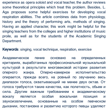
experience as opera soloist and vocal teacher, the author reviews
some theoretical principles which treat this problem. Besides, L.
Aga proposes some helpful exercises for developing vocal
respiration abilities. The article combines data from physiology,
history and the theory of performing arts, methods of singing.
Having an applied character, this work might be helpful for the
singing teachers from the colleges and higher instituti­ons of music
proile, as well as for the students of the Academic Singing
Department.
Keywords
: singing, vocal technique, respiration, exercise
Академическое пение основано на определенных
критериях, выработанных профессио­нальной музыкальной
культурой в результате многовековой истории развития
оперного жан­ра. Оперно-камерное исполнительство
опирается, прежде всего, на ровный по звучанию весь
диапазон голоса, охватывающий не менее двух октав. От
голоса требуются такие качества, как полетность, обьем и
сила. Другим важным требованием к академическому
вокалу являет­ся особая вокальная позиция и
звукоизвлечение, основанные на особом певческом
дыхании, постановке и развитию которого певцы уделяют