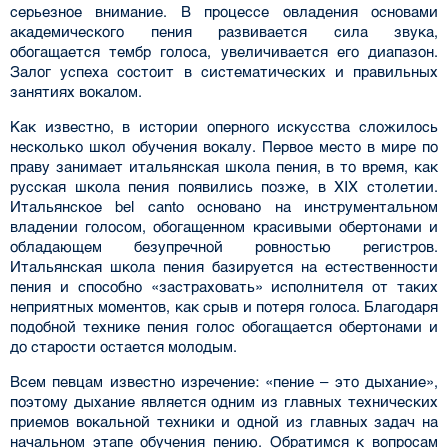
серьезное внимание. В процессе овладения основами
академического пения развивается сила звука,
обогащается тембр голоса, увеличи­вается его диапазон.
Залог успеха состоит в систематических и правильных
занятиях вокалом.
Как известно, в истории оперного искусства сложилось
несколько школ обучения вокалу. Первое место в мире по
праву занимает итальянская школа пения, в то время, как
русская шко­ла пения появились позже, в XIX столетии.
Итальянское bel canto основано на инструменталь­ном
владении голосом, обогащенном красивыми обертонами и
обладающем безупречной ров­ностью регистров.
Итальянская школа пения базируется на естественности
пения и способно «застраховать» исполнителя от таких
неприятных моментов, как срыв и потеря голоса. Благо­даря
подобной технике пения голос обогащается обертонами и
до старости остается молодым.
Всем певцам известно изречение: «пение – это дыхание»,
поэтому дыхание является одним из главных технических
приемов вокальной техники и одной из главных задач на
начальном этапе обучения пению. Обратимся к вопросам