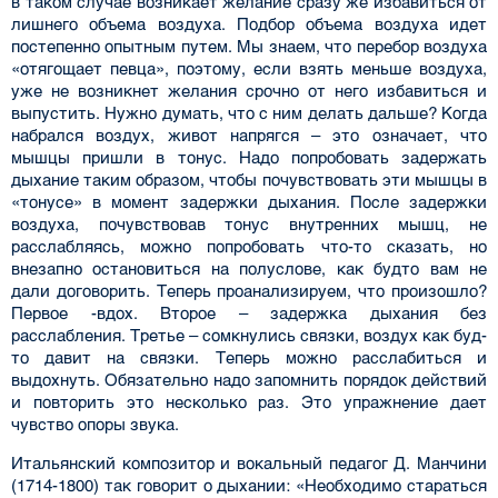
в таком случае возникает жела­ние сразу же избавиться от
лишнего объема воздуха. Подбор объема воздуха идет
постепенно опытным путем. Мы знаем, что перебор воздуха
«отягощает певца», поэтому, если взять меньше воздуха,
уже не возникнет желания срочно от него избавиться и
выпустить. Нужно думать, что с ним делать дальше? Когда
набрался воздух, живот напрягся – это означает, что
мышцы пришли в тонус. Надо попробовать задержать
дыхание таким образом, чтобы почувствовать эти мышцы в
«тонусе» в момент задержки дыхания. После задержки
воздуха, почувствовав тонус внутрен­них мышц, не
расслабляясь, можно попробовать что-то сказать, но
внезапно остановиться на полуслове, как будто вам не
дали договорить. Теперь проанализируем, что произошло?
Первое -вдох. Второе – задержка дыхания без
расслабления. Третье – сомкнулись связки, воздух как буд­
то давит на связки. Теперь можно расслабиться и
выдохнуть. Обязательно надо запомнить поря­док действий
и повторить это несколько раз. Это упражнение дает
чувство опоры звука.
Итальянский композитор и вокальный педагог Д. Манчини
(1714-1800) так говорит о дыхании: «Необходимо стараться