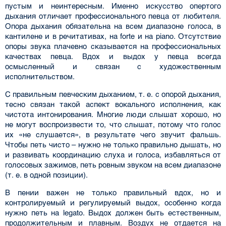
пустым и неинтересным. Именно искусство опертого
дыхания отличает профессиональ­ного певца от любителя.
Опора дыхания обязательна на всем диапазоне голоса, в
кантилене и в речитативах, на forte и на piano. Отсутствие
опоры звука плачевно сказывается на професси­ональных
качествах певца. Вдох и выдох у певца всегда
осмысленный и связан с художествен­ным
исполнительством.
C правильным певческим дыханием, т. е. с опорой дыхания,
тесно связан такой аспект во­кального исполнения, как
чистота интонирования. Многие люди слышат хорошо, но
не мо­гут воспроизвести то, что слышат, потому что голос
их «не слушается», в результате чего зву­чит фальшь.
Чтобы петь чисто – нужно не только правильно дышать, но
и развивать коорди­нацию слуха и голоса, избавляться от
голосовых зажимов, петь ровным звуком на всем диапа­зоне
(т. е. в одной позиции).
В пении важен не только правильный вдох, но и
контролируемый и регулируемый выдох, особенно когда
нужно петь на legato. Выдох должен быть естественным,
продолжительным и плавным. Воздух не отдается на