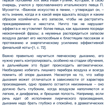
первой половины XIX века Иван Рупини, который, в свою
очередь, учился у прославленного итальянского певца П.
Мускетти. «Важное искусство в пении, – утверждал он, –
есть знание, когда и в какой мере вдыхать воздух и каким
образом хозяйничать его запа­сом, чтобы не растратить
преждевременно и некстати. Ничто так не нарушает
эффекта и не утомляет более певца, как вдыхание посреди
неоконченной фразы; а неуменье распорядиться запасом
воздуха делает его неспособным к блестящим пассажам и
протяжению и энергетиче­скому усилению эффективной
финальной ноты»[1, с. 72].
Важно правильно научиться певческому дыханию, его
нужно уметь контролировать, осо­бенно на стадии обучения,
в дальнейшем это будет происходить автоматически.
Необходи­мо избегать лишнего перебора воздуха и всегда
помнить об опоре дыхания. Несмотря на то, что забор
дыхания может отличаться в зависимости от характера
произведения, одно прави­ло остается неизменным – оно
должно быть глубоким, когда воздухом наполняются и
легкие, и диафрагма, и брюшная полость. Например, если
речь идет об исполнении лирического про­изведения,
дыхание надо брать глубоко и спокойно, в драматических