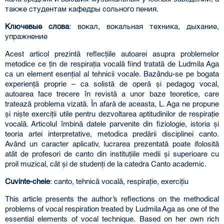
также студентам кафедры сольного пения.
Ключевые слова
: вокал, вокальная техника, дыхание,
упражнение
Acest articol prezintă reflecţiile autoarei asupra problemelor
metodice ce ţin de respiraţia vocală fiind tratată de Ludmila Aga
ca un element esenţial al tehnicii vocale. Bazându-se pe bogata
experienţă proprie – ca solistă de operă şi pedagog vocal,
autoarea face trecere în revistă a unor baze teoretice, care
tratează problema vizată. În afară de aceasta, L. Aga ne propune
şi nişte exerciţii utile pentru dezvoltarea aptitudinilor de respiraţie
vocală. Articolul îmbină datele parvenite din fiziologie, istoria şi
teoria artei interpretative, metodica predării disciplinei canto.
Având un caracter aplicativ, lucrarea prezentată poate ifolosită
atât de profesori de canto din instituţiile medii şi superioare cu
proil muzical, cât şi de studenţi de la catedra Canto academic.
Cuvinte-cheie
: canto, tehnică vocală, respiraţie, exerciţiu
This article presents the author’s reflections on the methodical
problems of vocal respiration treated by Ludmila Aga as one of the
essential elements of vocal technique. Based on her own rich