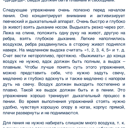
Следующее упражнение очень полезно перед началом
пения. Оно концентрирует внимание и активизирует
певческий и дыхательный аппарат. Очень быстро и глубоко
(в живот) взять дыхание носом. Выдыхать резко через рот.
Лежа на спине, положить одну руку на живот, другую на
ребра, взять глубокое дыхание. Легкие наполнились
воздухом, ребра раздвинулись в сторону живот под­нялся
наверх. На медленном выдохе считать «1, 2, 3, 4, 5» и т. д.
Счет вести неторопливо, протяж­но. «Выжимать» до конца
воздух не нужно, вдох должен быть полным, а выдох –
плавным. Чтобы лучше понять суть этого упражнения,
можно представить себе, что нужно задуть свечу,
медленно и глубоко вдохнуть и также медленно с напором
дуть на свечу. Воздух должен выходить постепен­но и
плавно. Такой же выдох должен быть и в пении. Это
упражнение хорошо тренирует дыхатель­ный процесс в
пении. Во время выполнения упражнений стоять нужно
удобно, чувствуя хорошую опору в ногах, корпус прямой,
плечи развернуты и не поднимаются.
Для пения не нужно набирать слишком много воздуха, т. к.