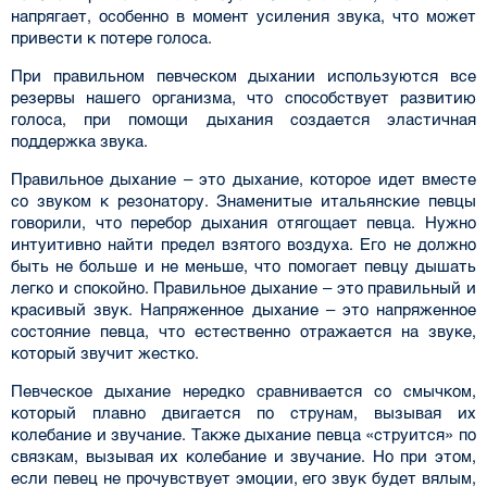
на­прягает, особенно в момент усиления звука, что может
привести к потере голоса.
При правильном певческом дыхании используются все
резервы нашего организма, что способствует развитию
голоса, при помощи дыхания создается эластичная
поддержка звука.
Правильное дыхание – это дыхание, которое идет вместе
со звуком к резонатору. Знаменитые итальянские певцы
говорили, что перебор дыхания отягощает певца. Нужно
интуитивно най­ти предел взятого воздуха. Его не должно
быть не больше и не меньше, что помогает певцу ды­шать
легко и спокойно. Правильное дыхание – это правильный и
красивый звук. Напряжен­ное дыхание – это напряженное
состояние певца, что естественно отражается на звуке,
кото­рый звучит жестко.
Певческое дыхание нередко сравнивается со смычком,
который плавно двигается по стру­нам, вызывая их
колебание и звучание. Также дыхание певца «струится» по
связкам, вызывая их колебание и звучание. Но при этом,
если певец не прочувствует эмоции, его звук будет вя­лым,