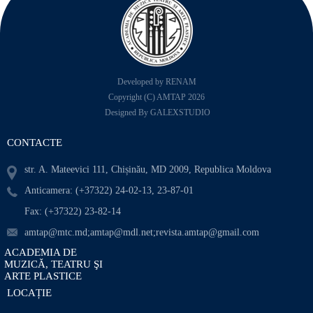
Developed by RENAM
Copyright (C) AMTAP 2026
Designed By GALEXSTUDIO
CONTACTE
str. A. Mateevici 111, Chișinău, MD 2009, Republica Moldova
Anticamera: (+37322) 24-02-13, 23-87-01
Fax: (+37322) 23-82-14
amtap@mtc.md;amtap@mdl.net;revista.amtap@gmail.com
ACADEMIA DE
MUZICĂ, TEATRU ŞI
ARTE PLASTICE
LOCAȚIE