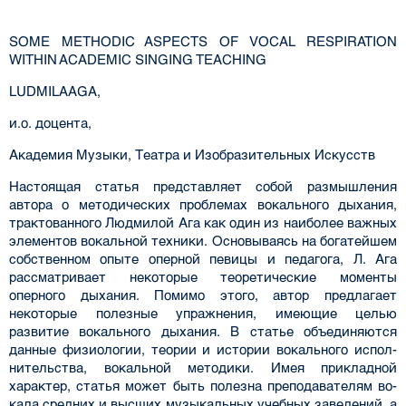
SOME METHODIC ASPECTS OF VOCAL RESPIRATION
WITHIN ACADEMIC SINGING TEACHING
LUDMILA AGA,
и.о. доцента,
Академия Музыки, Театра и Изобразительных Искусств
Настоящая статья представляет собой размышления
автора о методических проблемах вокального дыха­ния,
трактованного Людмилой Ага как один из наиболее важных
элементов вокальной техники. Основываясь на богатейшем
собственном опыте оперной певицы и педагога, Л. Ага
рассматривает некоторые теоретические моменты
оперного дыхания. Помимо этого, автор предлагает
некоторые полезные упражнения, имеющие целью
развитие вокального дыхания. В статье объединяются
данные физиологии, теории и истории вокального испол­
нительства, вокальной методики. Имея прикладной
характер, статья может быть полезна преподавателям во­
кала средних и высших музыкальных учебных заведений, а