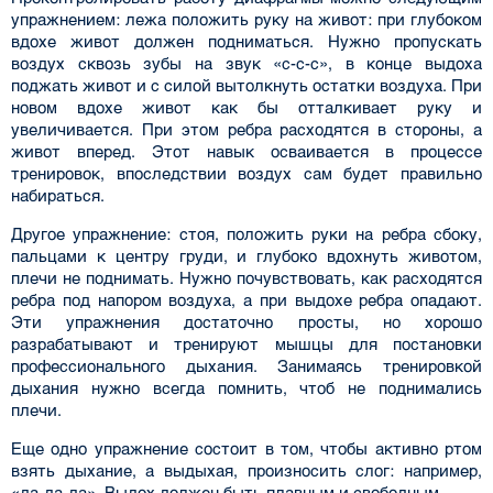
упражнением: лежа положить руку на живот: при глубоком
вдохе живот должен подниматься. Нужно пропускать
воздух сквозь зубы на звук «с-с-с», в конце выдоха
поджать живот и с силой вытолкнуть остатки воз­духа. При
новом вдохе живот как бы отталкивает руку и
увеличивается. При этом ребра рас­ходятся в стороны, а
живот вперед. Этот навык осваивается в процессе
тренировок, впослед­ствии воздух сам будет правильно
набираться.
Другое упражнение: стоя, положить руки на ребра сбоку,
пальцами к центру груди, и глу­боко вдохнуть животом,
плечи не поднимать. Нужно почувствовать, как расходятся
ребра под напором воздуха, а при выдохе ребра опадают.
Эти упражнения достаточно просты, но хоро­шо
разрабатывают и тренируют мышцы для постановки
профессионального дыхания. Зани­маясь тренировкой
дыхания нужно всегда помнить, чтоб не поднимались
плечи.
Еще одно упражнение состоит в том, чтобы активно ртом
взять дыхание, а выдыхая, про­износить слог: например,
«да-да-да». Выдох должен быть плавным и свободным.