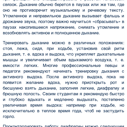
связок. Дыхание обычно берется в паузах или же там, где
оно не противоречит музыкальному и речевому тексту.
Утомленное и неправильное дыхание вызы­вает фальшь и
дрожание звука, поэтому важно научиться «сбрасывать» в
паузах накопившее­ся напряжение, снимать утомление и
возобновлять активное и полноценное дыхание.
Тренировать дыхание можно в различных положениях:
стоя, лежа, сидя, при ходьбе, уста­новив свой ритм
дыхания, т. е. вдоха и выдоха, что укрепляет дыхательные
мышцы и увели­чивает объем вдыхаемого воздуха, т. е.
емкости легких. Многие профессиональные певцы и
педагоги рекомендуют начинать тренировку дыхания с
активного выдоха. После активного выдоха, пока не
появится желание вдоха, нужно приоткрыть рот и
бесшумно взять дыхание, заполняя легкие, диафрагму и
брюшную полость. Своим студентам я рекомендую быстро
и глубоко вдыхать и медленно выдыхать, постепенно
увеличивая время выдоха: например при ходьбе, но
исключительно в теплое время года, чтоб не застудить
горло.
Проконтролировать работу диафрагмы можно следующим