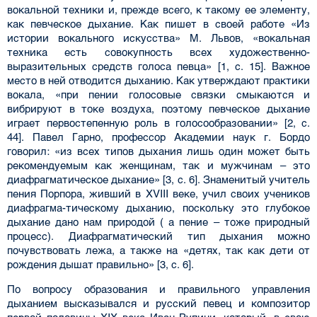
вокальной техники и, прежде всего, к такому ее элементу,
как певческое дыхание. Как пишет в своей работе «Из
истории вокального искус­ства» М. Львов, «вокальная
техника есть совокупность всех художественно-
выразительных средств голоса певца» [1, с. 15]. Важное
место в ней отводится дыханию. Как утверждают прак­тики
вокала, «при пении голосовые связки смыкаются и
вибрируют в токе воздуха, поэтому певческое дыхание
играет первостепенную роль в голосообразовании» [2, с.
44]. Павел Гарно, профессор Академии наук г. Бордо
говорил: «из всех типов дыхания лишь один может быть
рекомендуемым как женщинам, так и мужчинам – это
диафрагматическое дыхание» [3, с. 6]. Знаменитый учитель
пения Порпора, живший в XVIII веке, учил своих учеников
диафрагма-тическому дыханию, поскольку это глубокое
дыхание дано нам природой ( а пение – тоже при­родный
процесс). Диафрагматический тип дыхания можно
почувствовать лежа, а также на «детях, так как дети от
рождения дышат правильно» [3, с. 6].
По вопросу образования и правильного управления
дыханием высказывался и русский певец и композитор