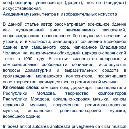
конференциар университар (доцент), доктор (кандидат)
искусствоведения,
Академия музыки, театра и изобразительных искусств
В данной статье автор рассматривает всенощное бдение
как музыкальный цикл неизменяемых песнопений,
сопровождающих православное богослужение вечерни и
утрени, и, в частности, анализирует сочинение Всенощное
бдение для смешанного хора, написанное Владимиром
Чолаком на канонически-обиходный церковно-славянский
текст в 1990 году. В статье выявляются жанровые и
композиционные особенности сочинения, исследуются
вопросы драматургии и выразительных средств в
произведении молдавского композитора, посвятившего
свое творчество преимущественно религиозной музыке.
Ключевые слова:
композиторы, дирижеры, преподаватели
Республики Молдова, творчество композиторов
Республики Молдова, вокально-хоровая музыка, жанры
церковной музыки, современная религиозно-хоровая
музыка, исполнение религиозно-хоровой музыки,
всенощное бдение.
În acest articol autoarea analizează privegherea ca ciclu muzical