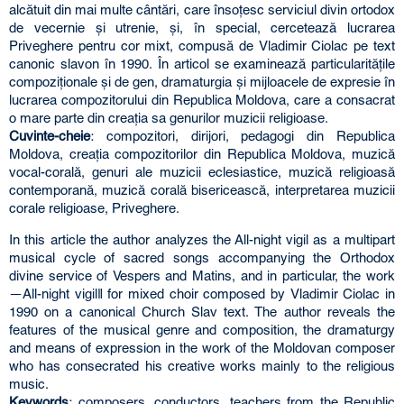
alcătuit din mai multe cântări, care însoţesc serviciul divin ortodox
de vecernie şi utrenie, şi, în special, cercetează lucrarea
Priveghere pentru cor mixt, compusă de Vladimir Ciolac pe text
canonic slavon în 1990. În articol se examinează particularităţile
compoziţionale şi de gen, dramaturgia şi mijloacele de expresie în
lucrarea compozitorului din Republica Moldova, care a consacrat
o mare parte din creaţia sa genurilor muzicii religioase.
Cuvinte-cheie
: compozitori, dirijori, pedagogi din Republica
Moldova, creaţia compozitorilor din Republica Moldova, muzică
vocal-corală, genuri ale muzicii eclesiastice, muzică religioasă
contemporană, muzică corală bisericească, interpretarea muzicii
corale religioase, Priveghere.
In this article the author analyzes the All-night vigil as a multipart
musical cycle of sacred songs accompanying the Orthodox
divine service of Vespers and Matins, and in particular, the work
―All-night vigil‖ for mixed choir composed by Vladimir Ciolac in
1990 on a canonical Church Slav text. The author reveals the
features of the musical genre and composition, the dramaturgy
and means of expression in the work of the Moldovan composer
who has consecrated his creative works mainly to the religious
music.
Keywords
: composers, conductors, teachers from the Republic