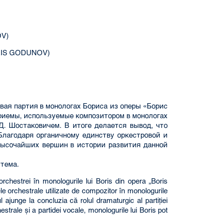
V)
RIS GODUNOV)
овая партия в монологах Бориса из оперы «Борис
риемы, используемые композитором в монологах
Д. Шостаковичем. В итоге делается вывод, что
Благодаря органичному единству оркестровой и
высочайших вершин в истории развития данной
ттема.
 orchestrei în monologurile lui Boris din opera „Boris
le orchestrale utilizate de compozitor în monologurile
ajunge la concluzia că rolul dramaturgic al partiţiei
estrale şi a partidei vocale, monologurile lui Boris pot