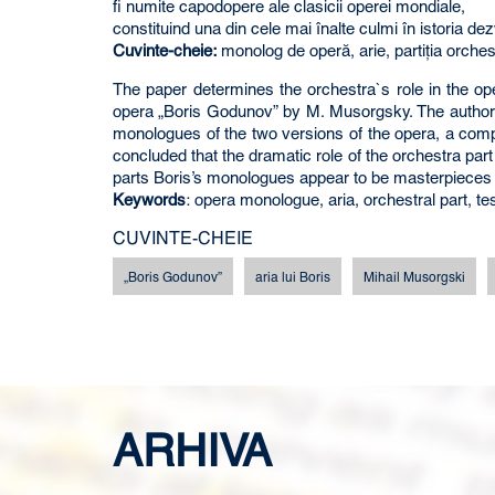
fi numite capodopere ale clasicii operei mondiale,
constituind una din cele mai înalte culmi în istoria de
Cuvinte-cheie:
monolog de operă, arie, partiţia orchestr
The paper determines the orchestra`s role in the op
opera „Boris Godunov” by M. Musorgsky. The author r
monologues of the two versions of the opera, a com
concluded that the dramatic role of the orchestra part
parts Boris’s monologues appear to be masterpieces of
Keywords
: opera monologue, aria, orchestral part, te
CUVINTE-CHEIE
„Boris Godunov”
aria lui Boris
Mihail Musorgski
ARHIVA