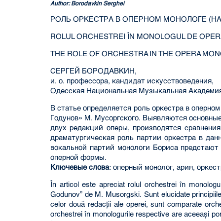
Author: Borodavkin Serghei
РОЛЬ ОРКЕСТРА В ОПЕРНОМ МОНОЛОГЕ (НА
ROLUL ORCHESTREI ÎN MONOLOGUL DE OPERĂ
THE ROLE OF ORCHESTRA IN THE OPERA MON
СЕРГЕЙ БОРОДАВКИН,
и. о. профессора, кандидат искусствоведения,
Одесская Национальная Музыкальная Академия 
В статье определяется роль оркестра в оперном
Годунов» М. Мусоргского. Выявляются основны
двух редакций оперы, производятся сравнения
драматургическая роль партии оркестра в дан
вокальной партий монологи Бориса предстают
оперной формы.
Ключевые слова
: оперный монолог, ария, оркес
În articol este apreciat rolul orchestrei în monologu
Godunov” de M. Musorgski. Sunt elucidate principiile 
celor două redacţii ale operei, sunt comparate orche
orchestrei în monologurile respective are aceeaşi ponde