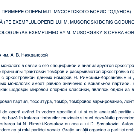
 ПРИМЕРЕ ОПЕРЫ М.П. МУСОРГСКОГО БОРИС ГОДУНОВ)
 (PE EXEMPLUL OPEREI LUI M. MUSORGSKI BORIS GODUNO
OLOGUE (AS EXEMPLIFIED BY M. MUSORGSKY`S OPERA BO
им. А. В. Неждановой
 монологе в связи с его спецификой и анализируется оркестр
е принципы трактовки тембров и раскрываются оркестровые п
 с оркестровкой данных номеров Н. Римским-Корсаковым и 
ных монологах имеет равное значение с вокальной партией. 
 как шедевры мировой оперной классики, являясь одной из 
тровая партия, тесситура, тембр, тембровое варьирование, лей
l de operă având în vedere specificul lui şi este analizată partiţia
de bază în tratarea timbrurilor muzicale şi sunt dezvăluite procedee
strarea lui N. Rimski-Korsakov cu cea a lui D. Şostakovici. Autorul 
re ca şi rolul partidei vocale. Graţie unităţii organice a partiţiei orch