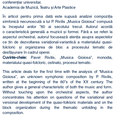
conferenţiar universitar,
Academia de Muzică, Teatru şi Arte Plastice
În articol pentru prima dată este supusă analizei compoziţia
simfonică necunoscută a lui P. Rivilis „Musica Gioiosa” compusă
la începutul anilor ‟60 ai secolului trecut. Autorul acordă
o caracteristică generală a muzicii şi formei. Fără a se referi la
aspectul orchestral, autorul focusează atenţia asupra aspectelor
ce ţin de dezvoltarea variaţional-variantică a materialului quasi-
folcloric şi organizarea de bloc a procesului tematic de
desfăşurare în cadrul operei.
Cuvinte-cheie:
Pavel Rivilis, „Musica Gioiosa”, monodia,
materialului quasi-folcloric, ostinato, procesul tematic.
This article deals for the first time with the analysis of “Musica
Gioiosa”, an unknown symphonic composition by P. Rivilis,
written at the beginning of the 60‟s of the XX century. The
author gives a general characteristic of both the music and form.
Without touching upon the orchestral aspects, the author
concentrates his attention on questions of the variational and
versional development of the quasi-folkloric materials and on the
block organization during the thematic unfolding in the
composition.