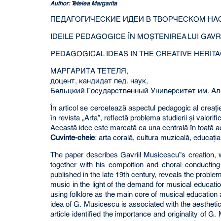
Author: Tetelea Margarita
ПЕДАГОГИЧЕСКИЕ ИДЕИ В ТВОРЧЕСКОМ НА
IDEILE PEDAGOGICE ÎN MOŞTENIREA LUI GAVR
PEDAGOGICAL IDEAS IN THE CREATIVE HERIT
МАРГАРИТА ТЕТЕЛЯ,
доцент, кандидат пед. наук,
Бельцкий Государственный Университет им. Ал
În articol se cercetează aspectul pedagogic al creaţie
în revista „Arta”, reflectă problema studierii şi valorif
Această idee este marcată ca una centrală în toată ac
Cuvinte-cheie
: arta corală, cultura muzicală, educaţi
The paper describes Gavriil Musicescu‟s creation, w
together with his compoition and choral conducting 
published in the late 19th century, reveals the problem
music in the light of the demand for musical education
using folklore as the main core of musical education
idea of G. Musicescu is associated with the aesthetic 
article identified the importance and originality of G