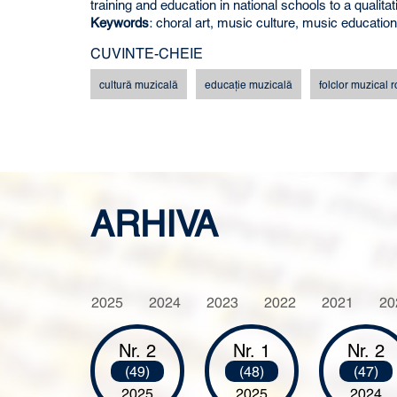
training and education in national schools to a qualitat
Keywords
: choral art, music culture, music educatio
CUVINTE-CHEIE
cultură muzicală
educaţie muzicală
folclor muzical
ARHIVA
2025
2024
2023
2022
2021
20
Nr. 2
Nr. 1
Nr. 2
(49)
(48)
(47)
2025
2025
2024