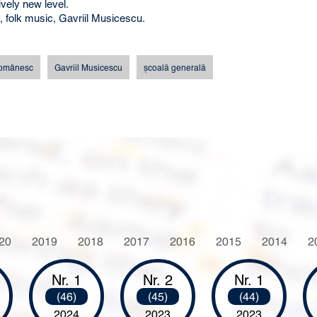
ively new level.
n, folk music, Gavriil Musicescu.
 românesc
Gavriil Musicescu
şcoală generală
20
2019
2018
2017
2016
2015
2014
2
Nr. 1
Nr. 2
Nr. 1
(46)
(45)
(44)
2024
2023
2023