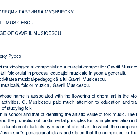
СЛЕДИИ ГАВРИИЛА МУЗИЧЕСКУ
IIL MUSICESCU
AGE OF GAVRIIL MUSICESCU
еку Руссо
i muzicologice şi componistice a marelui compozitor Gavriil Musicescu
icării folclorului în procesul educaţiei muzicale în şcoala generală.
tivitatea muzical-pedagogică a lui Gavriil Musicescu.
a muzicală, folclor muzical, Gavriil Musicescu.
hose name is associated with the flowering of choral art in the Mo
activities, G. Musicescu paid much attention to education and trai
 of studying folk
 in school and that of identifing the artistic value of folk music. The
 and the promotion of fundamental principles for its implementation i
education of students by means of choral art, to which the composer d
. Musicescu‟s pedagogical ideas and stated that the composer, for the 