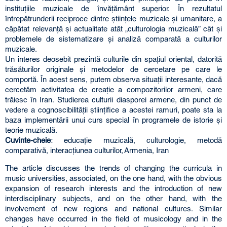
instituțiile muzicale de învățământ superior. În rezultatul
întrepătrunderii reciproce dintre științele muzicale și umanitare, a
căpătat relevanță și actualitate atât „culturologia muzicală” cât și
problemele de sistematizare și analiză comparată a culturilor
muzicale.
Un interes deosebit prezintă culturile din spațiul oriental, datorită
trăsăturilor originale și metodelor de cercetare pe care le
comportă. În acest sens, putem observa situații interesante, dacă
cercetăm activitatea de creație a compozitorilor armeni, care
trăiesc în Iran. Studierea culturii diasporei armene, din punct de
vedere a cognoscibilității științifice a acestei ramuri, poate sta la
baza implementării unui curs special în programele de istorie și
teorie muzicală.
Cuvinte-cheie
: educație muzicală, culturologie, metodă
comparativă, interacțiunea culturilor, Armenia, Iran
The article discusses the trends of changing the curricula in
music universities, associated, on the one hand, with the obvious
expansion of research interests and the introduction of new
interdisciplinary subjects, and on the other hand, with the
involvement of new regions and national cultures. Similar
changes have occurred in the field of musicology and in the