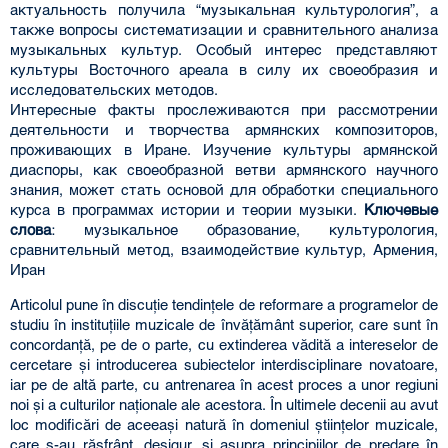
актуальность получила “музыкальная культурология”, а
также вопросы систематизации и сравнительного анализа
музыкальных культур. Особый интерес представляют
культуры Восточного ареала в силу их своеобразия и
исследовательских методов.
Интересные факты прослеживаются при рассмотрении
деятельности и творчества армянских композиторов,
проживающих в Иране. Изучение культуры армянской
диаспоры, как своеобразной ветви армянского научного
знания, может стать основой для обработки специального
курса в программах истории и теории музыки.
Ключевые
слова
: музыкальное образование, культурология,
сравнительный метод, взаимодействие культур, Армения,
Иран
Articolul pune în discuție tendințele de reformare a programelor de
studiu în instituțiile muzicale de învățământ superior, care sunt în
concordanță, pe de o parte, cu extinderea vădită a intereselor de
cercetare și introducerea subiectelor interdisciplinare novatoare,
iar pe de altă parte, cu antrenarea în acest proces a unor regiuni
noi și a culturilor naționale ale acestora. În ultimele decenii au avut
loc modificări de aceeași natură în domeniul științelor muzicale,
care s-au răsfrânt, desigur, și asupra principiilor de predare în