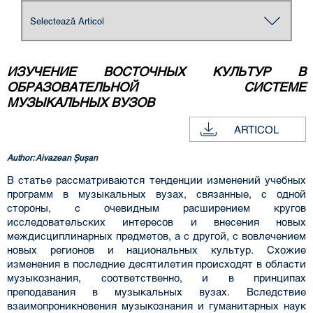
ИЗУЧЕНИЕ ВОСТОЧНЫХ КУЛЬТУР В
ОБРАЗОВАТЕЛЬНОЙ СИСТЕМЕ
МУЗЫКАЛЬНЫХ ВУЗОВ
ARTICOL
Author: Aivazean Şuşan
В статье рассматриваются тенденции изменений учебных
программ в музыкальных вузах, связанные, с одной
стороны, с очевидным расширением кругов
исследовательских интересов и внесения новых
междисциплинарных предметов, а с другой, с вовлечением
новых регионов и национальных культур. Схожие
изменения в последние десятилетия происходят в области
музыкознания, соответственно, и в принципах
преподавания в музыкальных вузах. Вследствие
взаимопроникновения музыкознания и гуманитарных наук