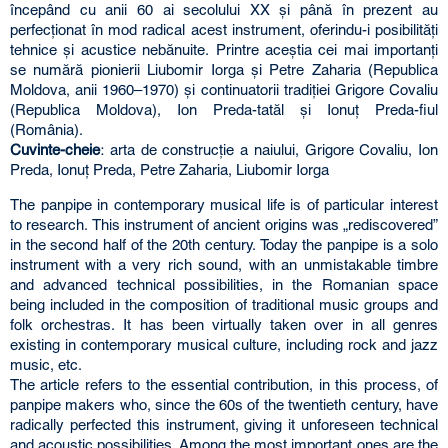
începând cu anii 60 ai secolului XX și până în prezent au
perfecționat în mod radical acest instrument, oferindu-i posibilități
tehnice și acustice nebănuite. Printre aceștia cei mai importanți
se numără pionierii Liubomir Iorga și Petre Zaharia (Republica
Moldova, anii 1960–1970) și continuatorii tradiției Grigore Covaliu
(Republica Moldova), Ion Preda-tatăl și Ionuț Preda-fiul
(România).
Cuvinte-cheie
: arta de construcție a naiului, Grigore Covaliu, Ion
Preda, Ionuț Preda, Petre Zaharia, Liubomir Iorga
The panpipe in contemporary musical life is of particular interest
to research. This instrument of ancient origins was „rediscovered”
in the second half of the 20th century. Today the panpipe is a solo
instrument with a very rich sound, with an unmistakable timbre
and advanced technical possibilities, in the Romanian space
being included in the composition of traditional music groups and
folk orchestras. It has been virtually taken over in all genres
existing in contemporary musical culture, including rock and jazz
music, etc.
The article refers to the essential contribution, in this process, of
panpipe makers who, since the 60s of the twentieth century, have
radically perfected this instrument, giving it unforeseen technical
and acoustic possibilities. Among the most important ones are the