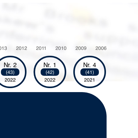
013
2012
2011
2010
2009
2006
Nr. 2
Nr. 1
Nr. 4
(43)
(42)
(41)
2022
2022
2021