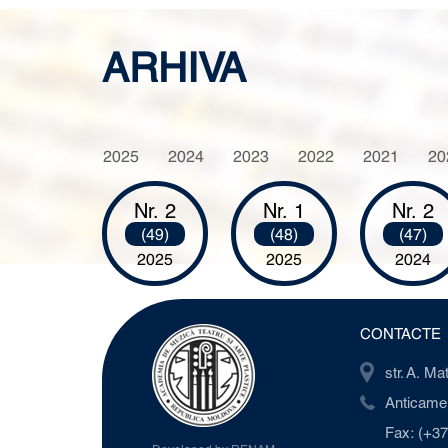
ARHIVA
2025
2024
2023
2022
2021
20
Nr. 2
Nr. 1
Nr. 2
(49)
(48)
(47)
2025
2025
2024
CONTACTE
str. A. M
Anticamer
Fax: (+37