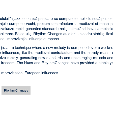
actului în jazz, o tehnică prin care se compune o melodie nouă peste
nţele europene vechi, precum contrafactum-ul medieval şi masa parod
evolueze rapid, generând standarde noi şi stimulând inovaţia melodic
mai mare. Blues-ul şi Rhythm Changes au oferit un cadru stabil şi flexib
es, improvizaţie, influenţe europene
in jazz – a technique where a new melody is composed over a wellkn
n influences, like the medieval contrafactum and the parody mass, d
olve rapidly, generating new standards and encouraging melodic and 
istic freedom. The blues and RhythmChanges have provided a stable ye
 improvisation, European influences
Rhythm Changes