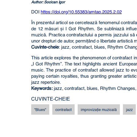
Author: Socican Igor
DOI
https://doi.org/10.55383/amtap.2025.2.02
În prezentul articol se cercetează fenomenul contraf
de 12 măsuri şi I Got Rhythm. Se subliniază influe
muzică. Practica contrafactului a permis jazzului să 
unor drepturi de autor, permiţând o libertate artistică 
Cuvinte-cheie
: jazz, contrafact, blues, Rhythm Chang
This article explores the phenomenon of contrafact 
„I Got Rhythm”. The text highlights ancient Europea
music. The practice of contrafact allowed jazz to ev
paying certain royalties, thus granting greater art
jazz repertoire.
Keywords:
jazz, contrafact, blues, Rhythm Changes,
CUVINTE-CHEIE
"Blues"
contrafact
improvizaţie muzicală
jazz