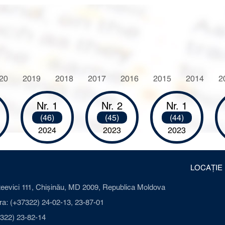
20
2019
2018
2017
2016
2015
2014
2
Nr. 1
Nr. 2
Nr. 1
(46)
(45)
(44)
2024
2023
2023
LOCAȚIE
ateevici 111, Chișinău, MD 2009, Republica Moldova
a: (+37322) 24-02-13, 23-87-01
322) 23-82-14