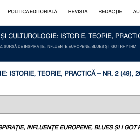
POLITICA EDITORIALĂ
REVISTA
REDACȚIE
AU
I CULTUROLOGIE: ISTORIE, TEORIE, PRACTICĂ 
Z: SURSĂ DE INSPIRAŢIE, INFLUENŢE EUROPENE, BLUES ŞI I GOT RHYTHM
 ISTORIE, TEORIE, PRACTICĂ – NR. 2 (49), 2
SPIRAŢIE, INFLUENŢE EUROPENE, BLUES ŞI I GOT