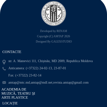
Developed by RENAM
Copyright (C) AMTAP 2026
Designed By GALEXSTUDIO
CONTACTE
str. A. Mateevici 111, Chișinău, MD 2009, Republica Moldova
Anticamera: (+37322) 24-02-13, 23-87-01
Fax: (+37322) 23-82-14
amtap@mtc.md;amtap@mdl.net;revista.amtap@gmail.com
ACADEMIA DE
MUZICĂ, TEATRU ŞI
ARTE PLASTICE
LOCAȚIE