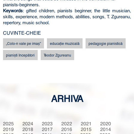
pianists-beginners.
Keywords
: gifted children, pianists beginner, the little musician,
skills, experience, modern methods, abilities, songs, T. Zgureanu,
repertory, music school.
CUVINTE-CHEIE
„Colo-n vale pe imaş”
educaţie muzicală
pedagogie pianistică
pianişti începători
Teodor Zgureanu
ARHIVA
2025
2024
2023
2022
2021
2020
2019
2018
2017
2016
2015
2014