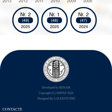
2013
2012
2011
2010
2009
2006
Nr. 2
Nr. 1
Nr. 2
(49)
(48)
(47)
2025
2025
2024
Developed by RENAM
Copyright (C) AMTAP 2026
Designed By GALEXSTUDIO
CONTACTE