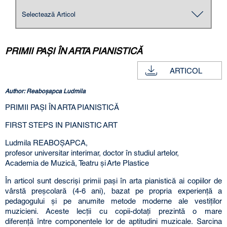
PRIMII PAŞI ÎN ARTA PIANISTICĂ
ARTICOL
Author: Reaboşapca Ludmila
PRIMII PAŞI ÎN ARTA PIANISTICĂ
FIRST STEPS IN PIANISTIC ART
Ludmila REABOŞAPCA,
profesor universitar interimar, doctor în studiul artelor,
Academia de Muzică, Teatru şi Arte Plastice
În articol sunt descrişi primii paşi în arta pianistică ai copiilor de
vârstă preşcolară (4-6 ani), bazat pe propria experienţă a
pedagogului şi pe anumite metode moderne ale vestiţilor
muzicieni. Aceste lecţii cu copii-dotaţi prezintă o mare
diferenţă între componentele lor de aptitudini muzicale. Sarcina