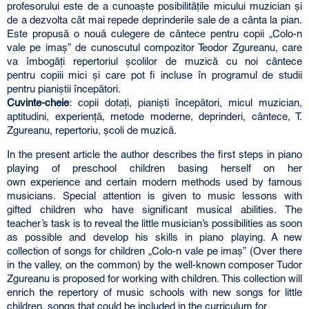
profesorului este de a cunoaşte posibilităţile micului muzician şi
de a dezvolta cât mai repede deprinderile sale de a cânta la pian.
Este propusă o nouă culegere de cântece pentru copii „Colo-n
vale pe imaş” de cunoscutul compozitor Teodor Zgureanu, care
va îmbogăţi repertoriul şcolilor de muzică cu noi cântece
pentru copiii mici şi care pot fi incluse în programul de studii
pentru pianiştii începători.
Cuvinte-cheie
: copii dotaţi, pianişti începători, micul muzician,
aptitudini, experienţă, metode moderne, deprinderi, cântece, T.
Zgureanu, repertoriu, şcoli de muzică.
In the present article the author describes the first steps in piano
playing of preschool children basing herself on her
own experience and certain modern methods used by famous
musicians. Special attention is given to music lessons with
gifted children who have significant musical abilities. The
teacher’s task is to reveal the little musician’s possibilities as soon
as possible and develop his skills in piano playing. A new
collection of songs for children „Colo-n vale pe imaş” (Over there
in the valley, on the common) by the well-known composer Tudor
Zgureanu is proposed for working with children. This collection will
enrich the repertory of music schools with new songs for little
children, songs that could be included in the curriculum for