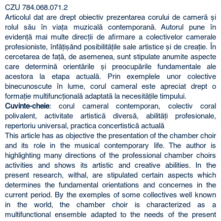
CZU 784.068.071.2
Articolul dat are drept obiectiv prezentarea corului de cameră şi
rolul său în viaţa muzicală contemporană. Autorul pune în
evidenţă mai multe direcţii de afirmare a colectivelor camerale
profesioniste, înfăţişând posibilităţile sale artistice şi de creaţie. În
cercetarea de faţă, de asemenea, sunt stipulate anumite aspecte
care determină orientările şi preocupările fundamentale ale
acestora la etapa actuală. Prin exemplele unor colective
binecunoscute în lume, corul cameral este apreciat drept o
formaţie multifuncţională adaptată la necesităţile timpului.
Cuvinte-cheie
: corul cameral contemporan, colectiv coral
polivalent, activitate artistică diversă, abilităţi profesionale,
repertoriu universal, practica concertistică actuală
This article has as objective the presentation of the chamber choir
and its role in the musical contemporary life. The author is
highlighting many directions of the professional chamber choirs
activities and shows its artistic and creative abilities. In the
present research, withal, are stipulated certain aspects which
determines the fundamental orientations and concernes in the
current period. By the exemples of some collectives well known
in the world, the chamber choir is characterized as a
multifunctional ensemble adapted to the needs of the present