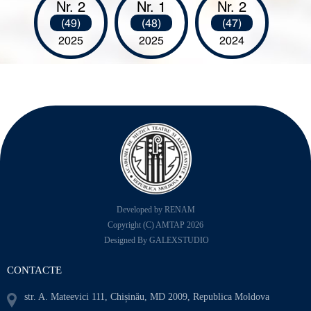
Nr. 2
Nr. 1
Nr. 2
(49)
(48)
(47)
2025
2025
2024
Developed by RENAM
Copyright (C) AMTAP 2026
Designed By GALEXSTUDIO
CONTACTE
str. A. Mateevici 111, Chișinău, MD 2009, Republica Moldova