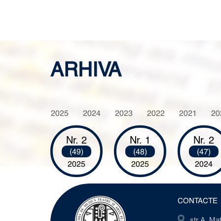
ARHIVA
2025
2024
2023
2022
2021
20
Nr. 2
Nr. 1
Nr. 2
(49)
(48)
(47)
2025
2025
2024
CONTACTE
str. A. M