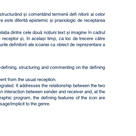
structurând şi comentând termenii defi nitorii ai celor
are este diferită epistemic şi praxiologic de receptarea
elaţia dintre cele două noţiuni text şi imagine în cadrul
i receptor şi, în acelaşi timp, ca loc de trecere către
ile definitorii ale icoanei ca obiect de reprezentare a
e-defining, structuring and commenting on the defining
rent from the usual reception.
egrated. It addresses the relationship between the two
an interaction between sender and receiver and, at the
raphic program, the defining features of the icon are
age/implicit to the genre.