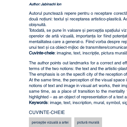
Author: Jabinschi Ion
Autorul punctează repere pentru o receptare corectă şi
două noţiuni: textul şi receptarea artistico-plastică. 
obişnuită.
Totodată, se pune în valoare şi percepţia spaţiului vizu
operelor de artă vizuală, importanţa lor fiind potenţa
mentalitatea care a generat-o. Fiind vorba despre repr
unui text şi ca obiect-mijloc de transmitere/comunicar
Cuvinte-cheie
: imagine, text, inscripţie, pictura mura
The author points out landmarks for a correct and eff
terms of the two notions: the text and the artistic-plas
The emphasis is on the specifi city of the reception of
At the same time, the perception of the visual space 
notions of text and image in visual art works, their 
same time, as a place of transition to the mentality
highlighted – as an object of representation of a text
Keywords
: image, text, inscription, mural, symbol, si
CUVINTE-CHEIE
percepţie vizuală a artei
pictură murală