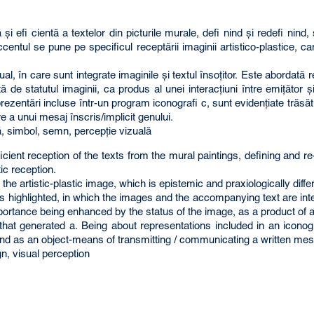
 efi cientă a textelor din picturile murale, defi nind şi redefi nind, 
Accentul se pune pe specificul receptării imaginii artistico-plastice, c
al, în care sunt integrate imaginile şi textul însoţitor. Este abordată r
tă de statutul imaginii, ca produs al unei interacţiuni între emiţător ş
ezentări incluse într-un program iconografi c, sunt evidenţiate trăsătur
e a unui mesaj înscris/implicit genului.
lă, simbol, semn, percepţie vizuală
icient reception of the texts from the mural paintings, defining and r
tic reception.
 the artistic-plastic image, which is epistemic and praxiologically diffe
is highlighted, in which the images and the accompanying text are int
importance being enhanced by the status of the image, as a product of 
 that generated a. Being about representations included in an iconog
 and as an object-means of transmitting / communicating a written mess
gn, visual perception