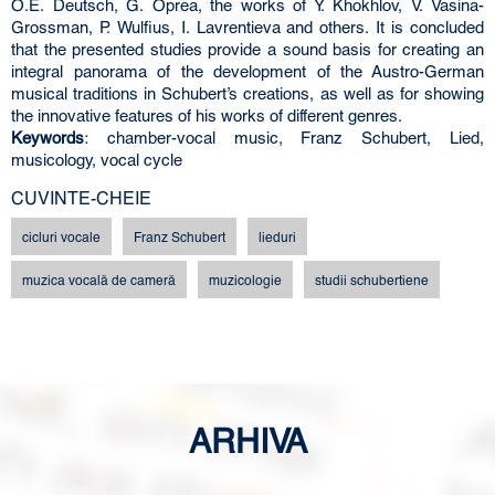
O.E. Deutsch, G. Oprea, the works of Y. Khokhlov, V. Vasina-
Grossman, P. Wulfius, I. Lavrentieva and others. It is concluded
that the presented studies provide a sound basis for creating an
integral panorama of the development of the Austro-German
musical traditions in Schubert’s creations, as well as for showing
the innovative features of his works of different genres.
Keywords
: chamber-vocal music, Franz Schubert, Lied,
musicology, vocal cycle
CUVINTE-CHEIE
cicluri vocale
Franz Schubert
lieduri
muzica vocală de cameră
muzicologie
studii schubertiene
ARHIVA