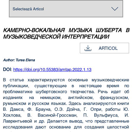
КАМЕРНО-ВОКАЛЬНАЯ МУЗЫКА ШУБЕРТА В
МУЗЫКОВЕДЧЕСКОЙ ИНТЕРПРЕТАЦИИ
ARTICOL
Author: Turea Elena
DOI
:
https://doi.org/10.55383/amtap.2022.1.13
B статье характеризуются основные музыковедческие
публикации, существующие в настоящее время по
проблематике шубертовского творчества. Речь идет об
изданиях на немецком, английском, французском,
румынском и русском языках. Здесь анализируются книги
В. Дамса, Ф. Брауна, О.Э. Дойча, Г. Опри, работы Ю.
Хохлова, В. Васиной-Гроссман, П. Вульфиуса, И.
Лаврентьевой и др. Делается вывод, что представленные
исследования дают основание для создания целостной