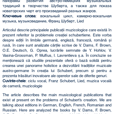
панорамы развития австро-немецких музыкальных
традиций в творчестве Шуберта, а также для показа
новаторских черт его произведений разных жанров.
Ключевые слова
: вокальный цикл, камерно-вокальная
музыка, музыковедение, Франц Шуберт, Lied
Articolul descrie principalele publicaţii muzicologice care există în
prezent referitor la problemele creaţiei schubertiene. Este vorba
despre ediţii în limbile germană, engleză, franceză, română şi
rusă, în care sunt analizate cărţile scrise de V. Dams, F. Brown,
O.E. Deutsch, G. Oprea, lucrările semnate de Y. Hohlov, V.
Vasina-Grossman, P. Wulfius, I. Lavrentieva ş.a. În concluzie se
menţionează că studiile prezentate oferă o bază solidă pentru
crearea unei panorame holistice a dezvoltării tradiţiilor muzicale
austro-germane în creaţia lui Schubert, precum şi pentru a
prezenta trăsături inovatoare ale operelor sale de diferite genuri.
Cuvinte-cheie
: ciclu vocal, Franz Schubert, Lied, muzica vocală
de cameră, muzicologie
The article describes the main musicological publications that
exist at present on the problems of Schubert’s creation. We are
talking about editions in German, English, French, Romanian and
Russian. Here are analyzed the books by V. Dams, F. Brown,