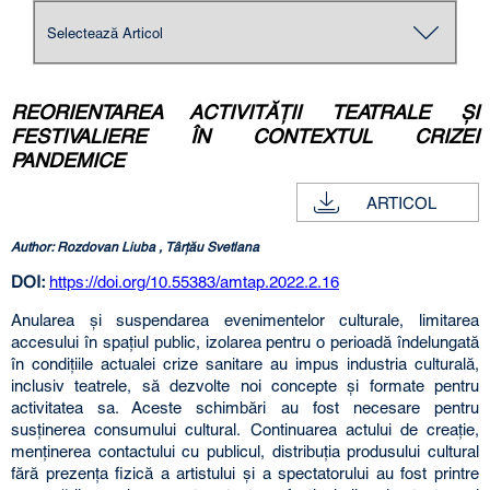
REORIENTAREA ACTIVITĂŢII TEATRALE ŞI
FESTIVALIERE ÎN CONTEXTUL CRIZEI
PANDEMICE
ARTICOL
Author: Rozdovan Liuba , Târţău Svetlana
DOI:
https://doi.org/10.55383/amtap.2022.2.16
Anularea şi suspendarea evenimentelor culturale, limitarea
accesului în spaţiul public, izolarea pentru o perioadă îndelungată
în condiţiile actualei crize sanitare au impus industria culturală,
inclusiv teatrele, să dezvolte noi concepte şi formate pentru
activitatea sa. Aceste schimbări au fost necesare pentru
susţinerea consumului cultural. Continuarea actului de creaţie,
menţinerea contactului cu publicul, distribuţia produsului cultural
fără prezenţa fizică a artistului şi a spectatorului au fost printre