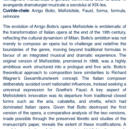
avangarda dramaturgiei muzicale a secolului al XIX-lea.
Cuvinte-cheie
: Arrigo Boito, Mefistofele, Faust, forma, formula,
reînnoire
The evolution of Arrigo Boito’s opera Mefistofele is emblematic of
the transformation of Italian opera at the end of the 19th century,
reflecting the cultural dynamism of Milan. Boito’s ambition was not
merely to compose an opera but to challenge and redefine the
boundaries of the genre, moving beyond traditional formulas in
favour of an integrated musical and dramatic experience. The
original version of Mefistofele, premiered in 1868, was a highly
ambitious work structured into a prologue and five acts. Boito’s
theoretical approach to composition bore similarities to Richard
Wagner’s Gesamtkunstwerk concept. The Italian composer
deliberately avoided overt nationalist influences, instead seeking a
universal expression for Goethe’s Faust. A key aspect of
Mefistofele’s innovation was its departure from traditional closed
forms such as the aria, cabaletta, and stretta, which had
dominated Italian opera. Given that Boito destroyed the first
version of the opera, a comparative analysis of the two versions,
made possible through the preserved libretto and studies of the
manuscript’s paper, reveals the extent of these modifications. A