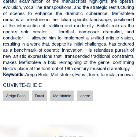
careful examination of the manuscripts highlights the opera’s
evolution, vocal line transpositions, and the strategic restructuring
of scenes to enhance the dramatic coherence. Mefistofele
remains a milestone in the Italian operatic landscape, positioned
at the intersection of tradition and modernity. Boito’s role as the
opera’s sole creator — librettist, composer, dramatist, and
conductor — allowed him to implement a unified artistic vision,
resulting in a work that, despite its initial challenges, has endured
as a benchmark of operatic innovation. His relentless pursuit of
new artistic expressions that transcended traditional constraints
makes Mefistofele a bold reimagining of the genre, confirming
Boito’s place at the forefront of 19th century musical dramaturgy.
Keywords:
Arrigo Boito, Mefistofele, Faust, form, formula, renewa
CUVINTE-CHEIE
Arrigo Boito
Faust
Mefistofele
opere