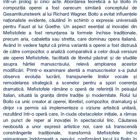
într-un prolog şi cinci acte. Abordarea teoretică a lui Boito în
compoziţia operei a fost oarecum similară conceptului de
Gesamtkunstwerk al lui Richard Wagner. Boito a evitat influenţele
naţionaliste evidente, căutând în schimb o expresie universală
pentru Faust al lui Goethe. Un aspect esenţial al inovaţiei din
Mefistofele a fost renunţarea la formele închise tradiţionale,
precum aria, cabaletta sau stretta, care dominau opera italiană.
Având în vedere faptul că prima variantă a operei a fost distrusă
de către compozitor, o analiză comparativă a celor două versiuni
ale operei Mefistofele, facilitată de libretul păstrat şi de studiile
asupra hârtiei manuscrisului, relevă amploarea acestor
modificări. Printr-o examinare atentă a manuscriselor s-a putut
observa evoluţia lucrării, transpunerile liniilor vocale şi
remodelarea strategică a scenelor pentru a spori coerenţa
dramatică. Mefistofele rămâne o operă de referinţă în peisajul
italian, situată la graniţa dintre tradiţie şi modernitate. Rolul lui
Boito ca unic creator al operei, libretist, compozitor, dramaturg şi
dirijor i-a permis să implementeze o viziune artistică unitară,
rezultând într-o operă care, în ciuda obstacolelor iniţiale, a rămas
un punct de reper al inovaţiei în spectacolul liric. Căutarea
neobosită a unor expresii artistice noi, care să transcendă
constrângerile tradiţionale, transformă Mefistofele într-o
reimaginare îndrăzneaţă a genului, confirmând locul lui Boito în