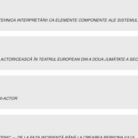
TEHNICA INTERPRETĂRII CA ELEMENTE COMPONENTE ALE SISTEMULU
ACTORICEASCĂ ÎN TEATRUL EUROPEAN DIN A DOUA JUMĂTATE A SECO
UI-ACTOR
SCENIC — DE LA FAZA INCIPIENTĂ PÂNĂ LA CREAREA PERSONAJULUI