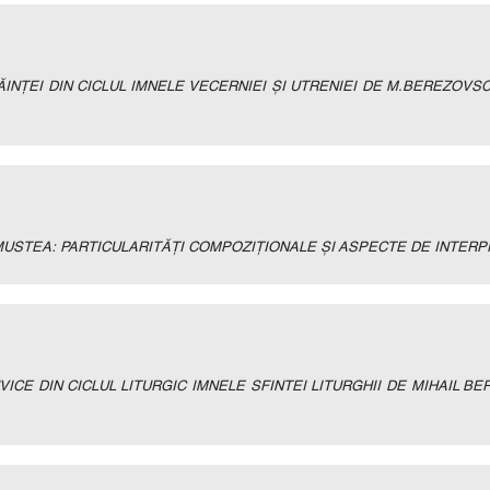
CĂINŢEI DIN CICLUL IMNELE VECERNIEI ŞI UTRENIEI DE M.BEREZOVS
USTEA: PARTICULARITĂŢI COMPOZIŢIONALE ŞI ASPECTE DE INTER
ICE DIN CICLUL LITURGIC IMNELE SFINTEI LITURGHII DE MIHAIL B