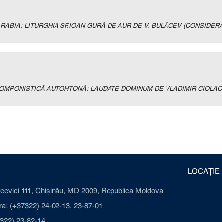
ABIA: LITURGHIA SF.IOAN GURĂ DE AUR DE V. BULÂCEV (CONSIDERA
 COMPONISTICĂ AUTOHTONĂ: LAUDATE DOMINUM DE VLADIMIR CIOLAC
LOCAȚIE
ateevici 111, Chișinău, MD 2009, Republica Moldova
a: (+37322) 24-02-13, 23-87-01
322) 23-82-14