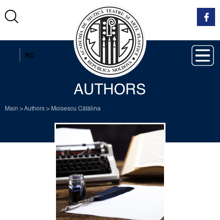
EN
RO
AUTHORS
Main
>
Authors
>
Moisescu Cătălina