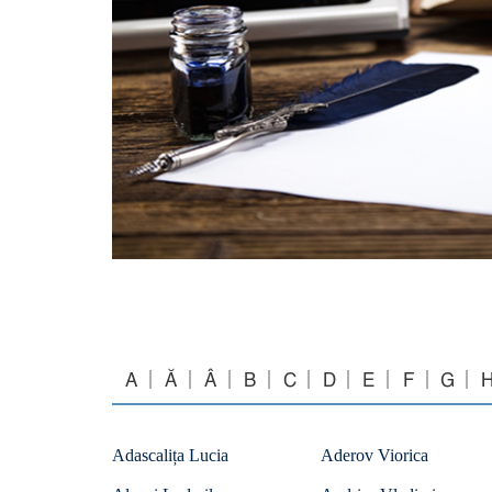
A
Ă
Â
B
C
D
E
F
G
Adascalița Lucia
Aderov Viorica