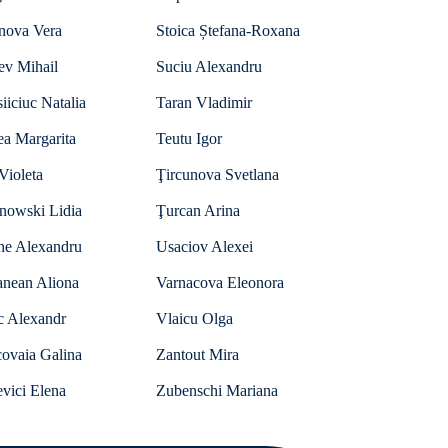
anova Vera
Stoica Ștefana-Roxana
ev Mihail
Suciu Alexandru
iiciuc Natalia
Taran Vladimir
ea Margarita
Teutu Igor
Violeta
Ţircunova Svetlana
anowski Lidia
Ţurcan Arina
he Alexandru
Usaciov Alexei
anean Aliona
Varnacova Eleonora
c Alexandr
Vlaicu Olga
ovaia Galina
Zantout Mira
vici Elena
Zubenschi Mariana