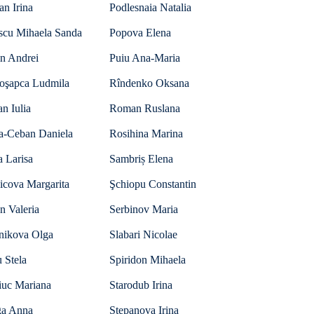
an Irina
Podlesnaia Natalia
scu Mihaela Sanda
Popova Elena
in Andrei
Puiu Ana-Maria
oşapca Ludmila
Rîndenko Oksana
n Iulia
Roman Ruslana
a-Ceban Daniela
Rosihina Marina
 Larisa
Sambriș Elena
icova Margarita
Şchiopu Constantin
n Valeria
Serbinov Maria
lnikova Olga
Slabari Nicolae
 Stela
Spiridon Mihaela
iuc Mariana
Starodub Irina
ga Anna
Stepanova Irina