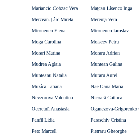
Mariancic-Cobzac Vera
Maţcan-Lîsenco Inga
Mercean-Țârc Mirela
Mereuţă Vera
Mironenco Elena
Mironenco Iaroslav
Moga Carolina
Moiseev Petru
Morari Marina
Moraru Adrian
Mudrea Aglaia
Muntean Galina
Munteanu Natalia
Muraru Aurel
Muzîca Tatiana
Nae Oana Maria
Nevzorova Valentina
Nicoară Catinca
Oceretnîi Anastasia
Oganezova-Grigorenko 
Panfil Lidia
Paraschiv Cristina
Peto Marcell
Pietraru Gheorghe