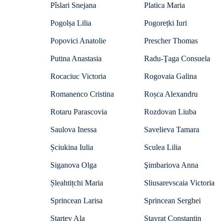
Pîslari Snejana
Platica Maria
Pogolșa Lilia
Pogorețki Iuri
Popovici Anatolie
Prescher Thomas
Putina Anastasia
Radu-Ţaga Consuela
Rocaciuc Victoria
Rogovaia Galina
Romanenco Cristina
Roșca Alexandru
Rotaru Parascovia
Rozdovan Liuba
Saulova Inessa
Savelieva Tamara
Șciukina Iulia
Sculea Lilia
Siganova Olga
Şimbariova Anna
Șleahtițchi Maria
Sliusarevscaia Victoria
Sprincean Larisa
Sprincean Serghei
Starţev Ala
Stavrat Constantin