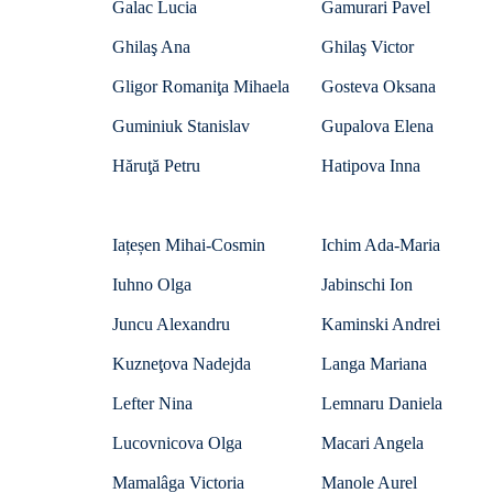
Galac Lucia
Gamurari Pavel
Ghilaş Ana
Ghilaş Victor
Gligor Romaniţa Mihaela
Gosteva Oksana
Guminiuk Stanislav
Gupalova Elena
Hăruţă Petru
Hatipova Inna
Iațeșen Mihai-Cosmin
Ichim Ada-Maria
Iuhno Olga
Jabinschi Ion
Juncu Alexandru
Kaminski Andrei
Kuzneţova Nadejda
Langa Mariana
Lefter Nina
Lemnaru Daniela
Lucovnicova Olga
Macari Angela
Mamalâga Victoria
Manole Aurel