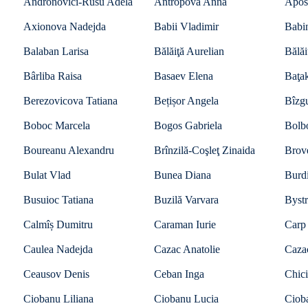
Andronovici-Rusu Adela
Antropova Anna
Apos
Axionova Nadejda
Babii Vladimir
Babin
Balaban Larisa
Bălăiţă Aurelian
Bălăi
Bârliba Raisa
Basaev Elena
Baţa
Berezovicova Tatiana
Bețișor Angela
Bîzgu
Boboc Marcela
Bogos Gabriela
Bolb
Boureanu Alexandru
Brînzilă-Coşleţ Zinaida
Brov
Bulat Vlad
Bunea Diana
Burdi
Busuioc Tatiana
Buzilă Varvara
Bystr
Calmîș Dumitru
Caraman Iurie
Carp
Caulea Nadejda
Cazac Anatolie
Caza
Ceausov Denis
Ceban Inga
Chici
Ciobanu Liliana
Ciobanu Lucia
Ciob