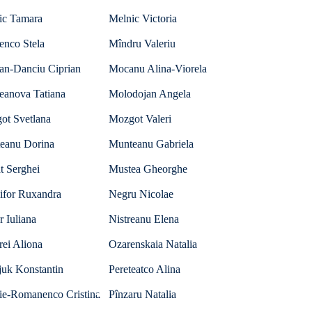
ic Tamara
Melnic Victoria
enco Stela
Mîndru Valeriu
an-Danciu Ciprian
Mocanu Alina-Viorela
eanova Tatiana
Molodojan Angela
ot Svetlana
Mozgot Valeri
eanu Dorina
Munteanu Gabriela
t Serghei
Mustea Gheorghe
ifor Ruxandra
Negru Nicolae
r Iuliana
Nistreanu Elena
ei Aliona
Ozarenskaia Natalia
juk Konstantin
Pereteatco Alina
lie-Romanenco Cristina
Pînzaru Natalia