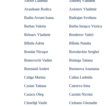
Alexei Ludmila
Andrieș Vladimir
Avasiloaie Rodica
Axionov Vladimir
Badiu-Avram Ioana
Badrajan Svetlana
Barbas Valeria
Barbu Iuraşcu Viorica
Beleaev Vladimir
Benderov Valeri
Blîndu Adela
Blîndu Natalia
Bondar Nicuşor
Borodavkin Serghei
Buinovschi Vadim
Bularga Tatiana
Buruiană Andrei
Burunova Anastasia
Caliga Marina
Calina Ludmila
Casian Tatiana
Catereva Irina
Cazacu Oleg
Cazmin Nicolai
Chiseliţă Vasile
Ciobanu Ghenadie