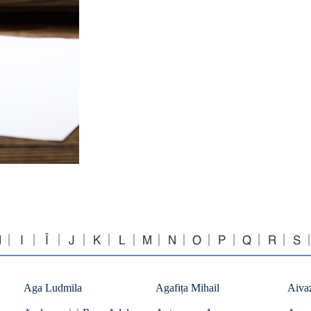
H
I
Î
J
K
L
M
N
O
P
Q
R
S
Aga Ludmila
Agafița Mihail
Aiva