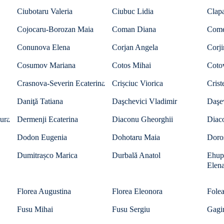
Ciubotaru Valeria
Ciubuc Lidia
Clapa
Cojocaru-Borozan Maia
Coman Diana
Come
Conunova Elena
Corjan Angela
Corji
Cosumov Mariana
Cotos Mihai
Cotov
Crasnova-Severin Ecaterina
Crișciuc Viorica
Crist
Daniţă Tatiana
Daşchevici Vladimir
Daşe
ura
Dermenji Ecaterina
Diaconu Gheorghii
Diac
Dodon Eugenia
Dohotaru Maia
Doro
Dumitrașco Marica
Durbală Anatol
Ehup
Elen
Florea Augustina
Florea Eleonora
Folea
Fusu Mihai
Fusu Sergiu
Gagi