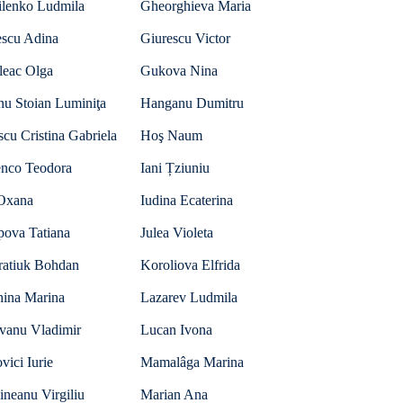
ilenko Ludmila
Gheorghieva Maria
escu Adina
Giurescu Victor
leac Olga
Gukova Nina
nu Stoian Luminiţa
Hanganu Dumitru
scu Cristina Gabriela
Hoş Naum
nco Teodora
Iani Țziuniu
 Oxana
Iudina Ecaterina
pova Tatiana
Julea Violeta
ratiuk Bohdan
Koroliova Elfrida
hina Marina
Lazarev Ludmila
vanu Vladimir
Lucan Ivona
ici Iurie
Mamalâga Marina
neanu Virgiliu
Marian Ana