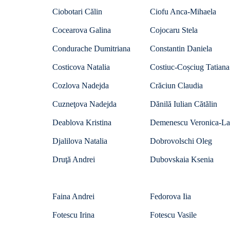
Ciobotari Călin
Ciofu Anca-Mihaela
Cocearova Galina
Cojocaru Stela
Condurache Dumitriana
Constantin Daniela
Costicova Natalia
Costiuc-Coșciug Tatiana
Cozlova Nadejda
Crăciun Claudia
Cuzneţova Nadejda
Dănilă Iulian Cătălin
Deablova Kristina
Demenescu Veronica-La
Djalilova Natalia
Dobrovolschi Oleg
Druţă Andrei
Dubovskaia Ksenia
Faina Andrei
Fedorova Iia
Fotescu Irina
Fotescu Vasile