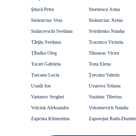
Ştiucă Petru
Stoenescu Arina
Stolearciuc Vera
Stolearciuc Xenia
Sudacevschi Svetlana
Sviridenko Natalia
Târţău Svetlana
Tcacenco Victoria
Țîbulko Oleg
Tihoneac Victor
Tocari Gabriela
Tonu Elena
Țurcanu Lucia
Ţurcanu Valeriu
Usatâi Ion
Uvarova Tetiana
Vartanov Serghei
Vasiniuc Tiberius
Volciok Aleksandra
Volontsevich Natalia
Zapeska Klimentina
Zaporojan Radu-Dumitr