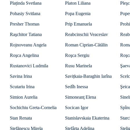
Plaținda Svetlana
Platon Liliana
Pleşc
Pohasiy Svitlana
Popa Eugenia
Pope
Presher Thomas
Prip Emanuela
Proh
Raşchitor Tatiana
Reabcinschii Veaceslav
Reab
Rojnoveanu Angela
Roman Ciprian-Cătălin
Roma
Roşca Angelina
Roşca Sergiu
Roşc
Rustanovici Ludmila
Rusu Marinela
Şaeva
Savina Irina
Savițkaia-Baraghin Iarîna
Scelc
Scutariu Irina
Sedîh Inessa
Şeica
Simion Aurelia
Simoneanţ Elena
Sine
Sochichiu Greta-Cornelia
Socican Igor
Spînu
Stan Renata
Stanislavskaia Ekaterina
Starc
Ștefănescu Mirela
Ştefârţa Adelina
Steli