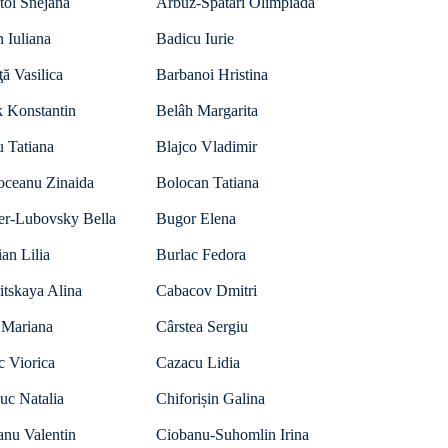
tol Snejana
Arbuz-Spatari Olimpiada
 Iuliana
Badicu Iurie
ţă Vasilica
Barbanoi Hristina
k Konstantin
Belâh Margarita
 Tatiana
Blajco Vladimir
oceanu Zinaida
Bolocan Tatiana
er-Lubovsky Bella
Bugor Elena
an Lilia
Burlac Fedora
itskaya Alina
Cabacov Dmitri
 Mariana
Cârstea Sergiu
c Viorica
Cazacu Lidia
uc Natalia
Chiforișin Galina
anu Valentin
Ciobanu-Suhomlin Irina