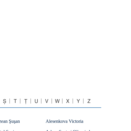
Ș
T
Ț
U
V
W
X
Y
Z
zean Şuşan
Alesenkova Victoria