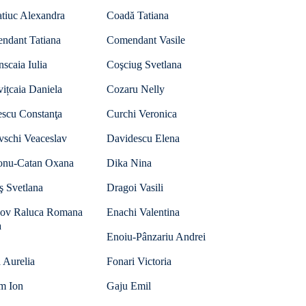
tiuc Alexandra
Coadă Tatiana
ndant Tatiana
Comendant Vasile
nscaia Iulia
Coşciug Svetlana
ițcaia Daniela
Cozaru Nelly
escu Constanţa
Curchi Veronica
vschi Veaceslav
Davidescu Elena
onu-Catan Oxana
Dika Nina
ş Svetlana
Dragoi Vasili
ov Raluca Romana
Enachi Valentina
a
Enoiu-Pânzariu Andrei
 Aurelia
Fonari Victoria
m Ion
Gaju Emil