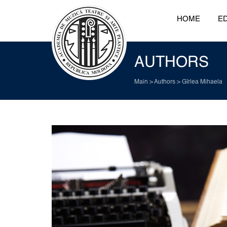
HOME
ED
AUTHORS
Main
>
Authors
>
Gîrlea Mihaela