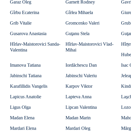
Garaz Oleg
Garnett Rodney
Gavr
Gîrbu Ecaterina
Gîrlea Mihaela
Giur
Grib Vitalie
Gromcenko Valeri
Grub
Gusarova Anastasia
Guţanu Stela
Guţa
Hîrlav-Maistorovici Sanda-
Hîrlav-Maistorovici Vlad-
Hîrțe
Valentina
Mihai
Hube
Imanova Tatiana
Iordăchescu Dan
Isac
Jabinschi Tatiana
Jabinschi Valeriu
Jelea
Karafillidis Vangelis
Karpov Viktor
Kind
Lapicus Anatolie
Lapteva Anna
Laşc
Ligus Olga
Lipcan Valentina
Lozo
Madan Elena
Madan Marin
Mahov
Mardari Elena
Mardari Oleg
Mărgi