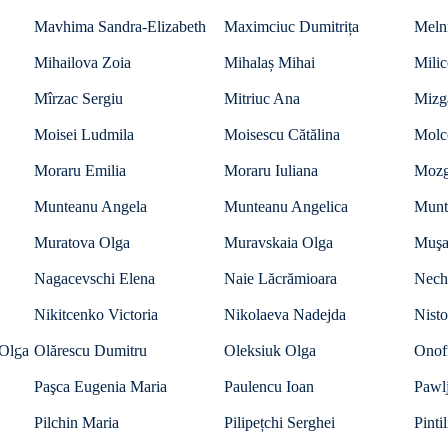
Mavhima Sandra-Elizabeth
Maximciuc Dumitrița
Meln
Mihailova Zoia
Mihalaș Mihai
Milic
Mîrzac Sergiu
Mitriuc Ana
Mizg
Moisei Ludmila
Moisescu Cătălina
Molc
Moraru Emilia
Moraru Iuliana
Mozg
Munteanu Angela
Munteanu Angelica
Munt
Muratova Olga
Muravskaia Olga
Muşa
Nagacevschi Elena
Naie Lăcrămioara
Nech
Nikitcenko Victoria
Nikolaeva Nadejda
Nisto
Olga
Olărescu Dumitru
Oleksiuk Olga
Onofr
Paşca Eugenia Maria
Paulencu Ioan
Pawl
Pilchin Maria
Pilipețchi Serghei
Pinti