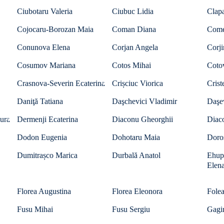
Ciubotaru Valeria
Ciubuc Lidia
Clapa
Cojocaru-Borozan Maia
Coman Diana
Come
Conunova Elena
Corjan Angela
Corji
Cosumov Mariana
Cotos Mihai
Cotov
Crasnova-Severin Ecaterina
Crișciuc Viorica
Crist
Daniţă Tatiana
Daşchevici Vladimir
Daşe
ura
Dermenji Ecaterina
Diaconu Gheorghii
Diac
Dodon Eugenia
Dohotaru Maia
Doro
Dumitrașco Marica
Durbală Anatol
Ehup
Elen
Florea Augustina
Florea Eleonora
Folea
Fusu Mihai
Fusu Sergiu
Gagi