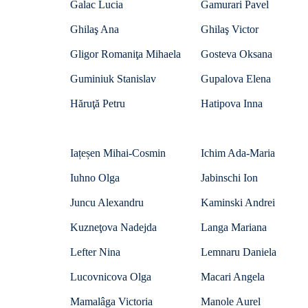
Galac Lucia
Gamurari Pavel
Ghilaş Ana
Ghilaş Victor
Gligor Romaniţa Mihaela
Gosteva Oksana
Guminiuk Stanislav
Gupalova Elena
Hăruţă Petru
Hatipova Inna
Iațeșen Mihai-Cosmin
Ichim Ada-Maria
Iuhno Olga
Jabinschi Ion
Juncu Alexandru
Kaminski Andrei
Kuzneţova Nadejda
Langa Mariana
Lefter Nina
Lemnaru Daniela
Lucovnicova Olga
Macari Angela
Mamalâga Victoria
Manole Aurel