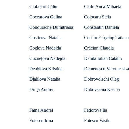
Ciobotari Călin
Ciofu Anca-Mihaela
Cocearova Galina
Cojocaru Stela
Condurache Dumitriana
Constantin Daniela
Costicova Natalia
Costiuc-Coșciug Tatiana
Cozlova Nadejda
Crăciun Claudia
Cuzneţova Nadejda
Dănilă Iulian Cătălin
Deablova Kristina
Demenescu Veronica-La
Djalilova Natalia
Dobrovolschi Oleg
Druţă Andrei
Dubovskaia Ksenia
Faina Andrei
Fedorova Iia
Fotescu Irina
Fotescu Vasile