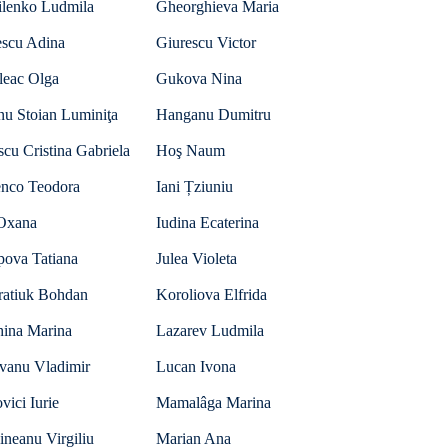
ilenko Ludmila
Gheorghieva Maria
escu Adina
Giurescu Victor
leac Olga
Gukova Nina
nu Stoian Luminiţa
Hanganu Dumitru
scu Cristina Gabriela
Hoş Naum
nco Teodora
Iani Țziuniu
 Oxana
Iudina Ecaterina
pova Tatiana
Julea Violeta
ratiuk Bohdan
Koroliova Elfrida
hina Marina
Lazarev Ludmila
vanu Vladimir
Lucan Ivona
ici Iurie
Mamalâga Marina
neanu Virgiliu
Marian Ana