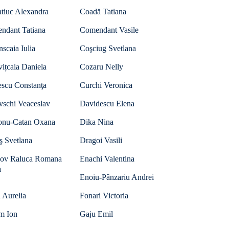
tiuc Alexandra
Coadă Tatiana
ndant Tatiana
Comendant Vasile
nscaia Iulia
Coşciug Svetlana
ițcaia Daniela
Cozaru Nelly
escu Constanţa
Curchi Veronica
vschi Veaceslav
Davidescu Elena
onu-Catan Oxana
Dika Nina
ş Svetlana
Dragoi Vasili
ov Raluca Romana
Enachi Valentina
a
Enoiu-Pânzariu Andrei
 Aurelia
Fonari Victoria
m Ion
Gaju Emil