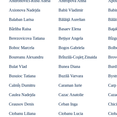
Andronovici-Rusu Adela
Antropova Anna
Apos
Axionova Nadejda
Babii Vladimir
Babin
Balaban Larisa
Bălăiţă Aurelian
Bălăi
Bârliba Raisa
Basaev Elena
Baţa
Berezovicova Tatiana
Bețișor Angela
Bîzgu
Boboc Marcela
Bogos Gabriela
Bolb
Boureanu Alexandru
Brînzilă-Coşleţ Zinaida
Brov
Bulat Vlad
Bunea Diana
Burdi
Busuioc Tatiana
Buzilă Varvara
Bystr
Calmîș Dumitru
Caraman Iurie
Carp
Caulea Nadejda
Cazac Anatolie
Caza
Ceausov Denis
Ceban Inga
Chici
Ciobanu Liliana
Ciobanu Lucia
Ciob