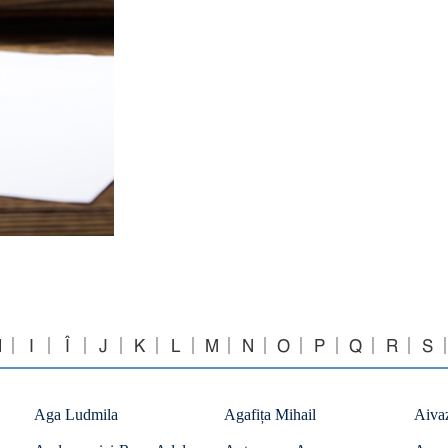
H
I
Î
J
K
L
M
N
O
P
Q
R
S
Aga Ludmila
Agafița Mihail
Aiva