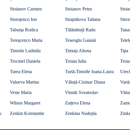
Stoianov Carmen
Stoianov Petru
Stoi
Storojenco Ion
Strajnikova Tatiana
Strez
Taburţa Rodica
Tălămbuță Radu
Tanas
Tereşcenco Maria
Teseoglu Gaiană
Tetel
Timotin Ludmila
Timuța Aliona
Tipa 
Trocinel Daniela
Troian Iulia
Troi
Turea Elena
Turtă-Timofte Ioana-Laura
Urec
Valueva Marina
Văluță-Cioinac Diana
Vard
Veste Maria
Vinnik Sveatoslav
Vitiu
Wilson Margaret
Zaițeva Elena
Zamc
u
Zenkin Konstantin
Zenkina Nadejda
Zinke