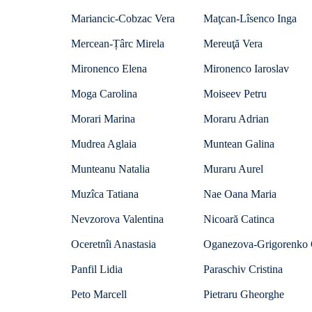
Mariancic-Cobzac Vera
Maţcan-Lîsenco Inga
Mercean-Țârc Mirela
Mereuţă Vera
Mironenco Elena
Mironenco Iaroslav
Moga Carolina
Moiseev Petru
Morari Marina
Moraru Adrian
Mudrea Aglaia
Muntean Galina
Munteanu Natalia
Muraru Aurel
Muzîca Tatiana
Nae Oana Maria
Nevzorova Valentina
Nicoară Catinca
Oceretnîi Anastasia
Oganezova-Grigorenko 
Panfil Lidia
Paraschiv Cristina
Peto Marcell
Pietraru Gheorghe