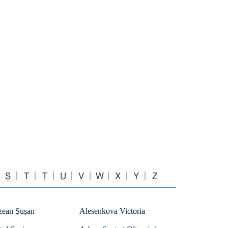
Ș
T
Ț
U
V
W
X
Y
Z
zean Şuşan
Alesenkova Victoria