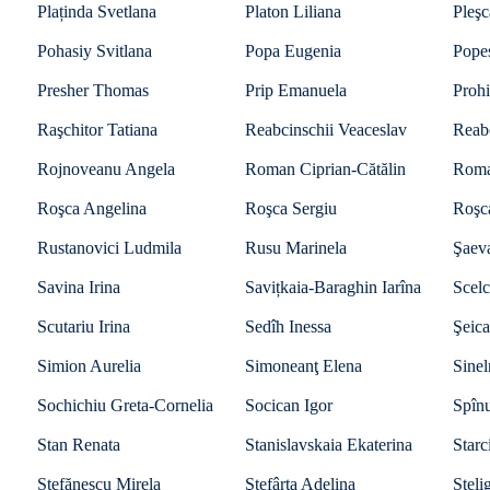
Plaținda Svetlana
Platon Liliana
Pleşc
Pohasiy Svitlana
Popa Eugenia
Pope
Presher Thomas
Prip Emanuela
Proh
Raşchitor Tatiana
Reabcinschii Veaceslav
Reab
Rojnoveanu Angela
Roman Ciprian-Cătălin
Roma
Roşca Angelina
Roşca Sergiu
Roşc
Rustanovici Ludmila
Rusu Marinela
Şaeva
Savina Irina
Savițkaia-Baraghin Iarîna
Scelc
Scutariu Irina
Sedîh Inessa
Şeica
Simion Aurelia
Simoneanţ Elena
Sine
Sochichiu Greta-Cornelia
Socican Igor
Spînu
Stan Renata
Stanislavskaia Ekaterina
Starc
Ștefănescu Mirela
Ştefârţa Adelina
Steli