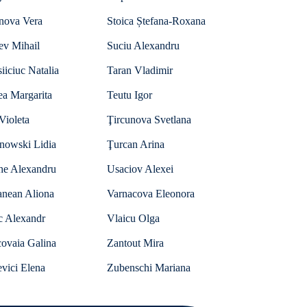
anova Vera
Stoica Ștefana-Roxana
ev Mihail
Suciu Alexandru
iiciuc Natalia
Taran Vladimir
ea Margarita
Teutu Igor
Violeta
Ţircunova Svetlana
anowski Lidia
Ţurcan Arina
he Alexandru
Usaciov Alexei
anean Aliona
Varnacova Eleonora
c Alexandr
Vlaicu Olga
ovaia Galina
Zantout Mira
vici Elena
Zubenschi Mariana