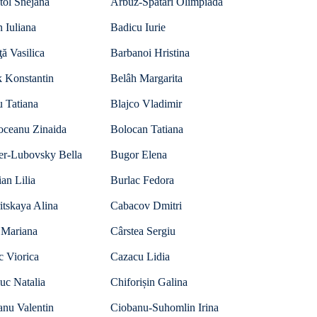
tol Snejana
Arbuz-Spatari Olimpiada
 Iuliana
Badicu Iurie
ţă Vasilica
Barbanoi Hristina
k Konstantin
Belâh Margarita
 Tatiana
Blajco Vladimir
oceanu Zinaida
Bolocan Tatiana
er-Lubovsky Bella
Bugor Elena
an Lilia
Burlac Fedora
itskaya Alina
Cabacov Dmitri
 Mariana
Cârstea Sergiu
c Viorica
Cazacu Lidia
uc Natalia
Chiforișin Galina
anu Valentin
Ciobanu-Suhomlin Irina