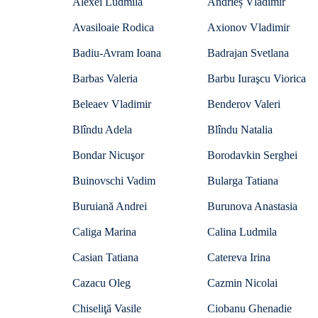
Alexei Ludmila
Andrieș Vladimir
Avasiloaie Rodica
Axionov Vladimir
Badiu-Avram Ioana
Badrajan Svetlana
Barbas Valeria
Barbu Iuraşcu Viorica
Beleaev Vladimir
Benderov Valeri
Blîndu Adela
Blîndu Natalia
Bondar Nicuşor
Borodavkin Serghei
Buinovschi Vadim
Bularga Tatiana
Buruiană Andrei
Burunova Anastasia
Caliga Marina
Calina Ludmila
Casian Tatiana
Catereva Irina
Cazacu Oleg
Cazmin Nicolai
Chiseliţă Vasile
Ciobanu Ghenadie