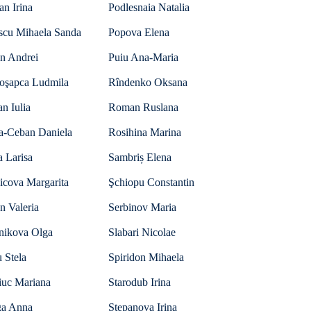
an Irina
Podlesnaia Natalia
scu Mihaela Sanda
Popova Elena
in Andrei
Puiu Ana-Maria
oşapca Ludmila
Rîndenko Oksana
n Iulia
Roman Ruslana
a-Ceban Daniela
Rosihina Marina
 Larisa
Sambriș Elena
icova Margarita
Şchiopu Constantin
n Valeria
Serbinov Maria
lnikova Olga
Slabari Nicolae
 Stela
Spiridon Mihaela
iuc Mariana
Starodub Irina
ga Anna
Stepanova Irina