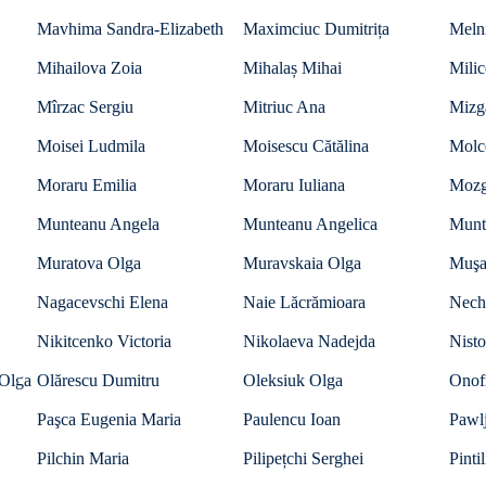
Mavhima Sandra-Elizabeth
Maximciuc Dumitrița
Meln
Mihailova Zoia
Mihalaș Mihai
Milic
Mîrzac Sergiu
Mitriuc Ana
Mizg
Moisei Ludmila
Moisescu Cătălina
Molc
Moraru Emilia
Moraru Iuliana
Mozg
Munteanu Angela
Munteanu Angelica
Munt
Muratova Olga
Muravskaia Olga
Muşa
Nagacevschi Elena
Naie Lăcrămioara
Nech
Nikitcenko Victoria
Nikolaeva Nadejda
Nisto
Olga
Olărescu Dumitru
Oleksiuk Olga
Onofr
Paşca Eugenia Maria
Paulencu Ioan
Pawl
Pilchin Maria
Pilipețchi Serghei
Pinti