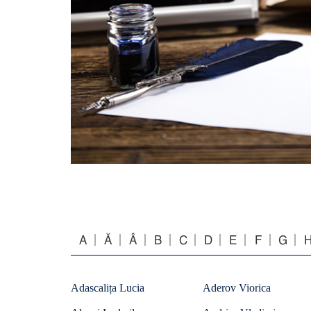
A
Ă
Â
B
C
D
E
F
G
Adascalița Lucia
Aderov Viorica