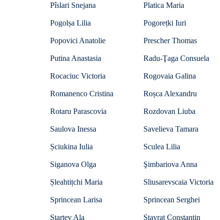
Pîslari Snejana
Platica Maria
Pogolșa Lilia
Pogorețki Iuri
Popovici Anatolie
Prescher Thomas
Putina Anastasia
Radu-Ţaga Consuela
Rocaciuc Victoria
Rogovaia Galina
Romanenco Cristina
Roșca Alexandru
Rotaru Parascovia
Rozdovan Liuba
Saulova Inessa
Savelieva Tamara
Șciukina Iulia
Sculea Lilia
Siganova Olga
Şimbariova Anna
Șleahtițchi Maria
Sliusarevscaia Victoria
Sprincean Larisa
Sprincean Serghei
Starţev Ala
Stavrat Constantin