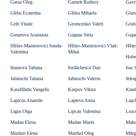
Garaz Oleg
Garnett Rodney
Gavr
Gîrbu Ecaterina
Gîrlea Mihaela
Giur
Grib Vitalie
Gromcenko Valeri
Grub
Gusarova Anastasia
Guţanu Stela
Guţa
Hîrlav-Maistorovici Sanda-
Hîrlav-Maistorovici Vlad-
Hîrțe
Valentina
Mihai
Hube
Imanova Tatiana
Iordăchescu Dan
Isac
Jabinschi Tatiana
Jabinschi Valeriu
Jelea
Karafillidis Vangelis
Karpov Viktor
Kind
Lapicus Anatolie
Lapteva Anna
Laşc
Ligus Olga
Lipcan Valentina
Lozo
Madan Elena
Madan Marin
Mahov
Mardari Elena
Mardari Oleg
Mărgi