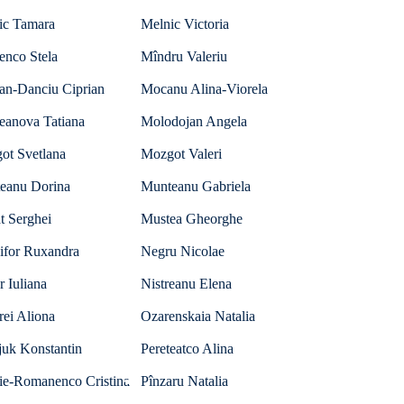
ic Tamara
Melnic Victoria
enco Stela
Mîndru Valeriu
an-Danciu Ciprian
Mocanu Alina-Viorela
eanova Tatiana
Molodojan Angela
ot Svetlana
Mozgot Valeri
eanu Dorina
Munteanu Gabriela
t Serghei
Mustea Gheorghe
ifor Ruxandra
Negru Nicolae
r Iuliana
Nistreanu Elena
ei Aliona
Ozarenskaia Natalia
juk Konstantin
Pereteatco Alina
lie-Romanenco Cristina
Pînzaru Natalia