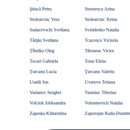
Ştiucă Petru
Stoenescu Arina
Stolearciuc Vera
Stolearciuc Xenia
Sudacevschi Svetlana
Sviridenko Natalia
Târţău Svetlana
Tcacenco Victoria
Țîbulko Oleg
Tihoneac Victor
Tocari Gabriela
Tonu Elena
Țurcanu Lucia
Ţurcanu Valeriu
Usatâi Ion
Uvarova Tetiana
Vartanov Serghei
Vasiniuc Tiberius
Volciok Aleksandra
Volontsevich Natalia
Zapeska Klimentina
Zaporojan Radu-Dumitr