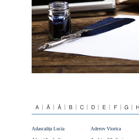
A
Ă
Â
B
C
D
E
F
G
Adascalița Lucia
Aderov Viorica