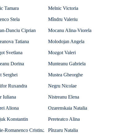
ic Tamara
Melnic Victoria
enco Stela
Mîndru Valeriu
an-Danciu Ciprian
Mocanu Alina-Viorela
eanova Tatiana
Molodojan Angela
ot Svetlana
Mozgot Valeri
eanu Dorina
Munteanu Gabriela
t Serghei
Mustea Gheorghe
ifor Ruxandra
Negru Nicolae
r Iuliana
Nistreanu Elena
ei Aliona
Ozarenskaia Natalia
juk Konstantin
Pereteatco Alina
lie-Romanenco Cristina
Pînzaru Natalia