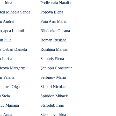
an Irina
Podlesnaia Natalia
scu Mihaela Sanda
Popova Elena
in Andrei
Puiu Ana-Maria
oşapca Ludmila
Rîndenko Oksana
n Iulia
Roman Ruslana
a-Ceban Daniela
Rosihina Marina
 Larisa
Sambriș Elena
icova Margarita
Şchiopu Constantin
n Valeria
Serbinov Maria
lnikova Olga
Slabari Nicolae
 Stela
Spiridon Mihaela
iuc Mariana
Starodub Irina
ga Anna
Stepanova Irina