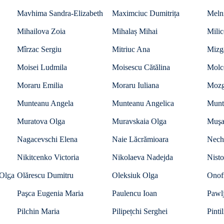
Mavhima Sandra-Elizabeth
Maximciuc Dumitrița
Meln
Mihailova Zoia
Mihalaș Mihai
Milic
Mîrzac Sergiu
Mitriuc Ana
Mizg
Moisei Ludmila
Moisescu Cătălina
Molc
Moraru Emilia
Moraru Iuliana
Mozg
Munteanu Angela
Munteanu Angelica
Munt
Muratova Olga
Muravskaia Olga
Muşa
Nagacevschi Elena
Naie Lăcrămioara
Nech
Nikitcenko Victoria
Nikolaeva Nadejda
Nisto
Olga
Olărescu Dumitru
Oleksiuk Olga
Onofr
Paşca Eugenia Maria
Paulencu Ioan
Pawl
Pilchin Maria
Pilipețchi Serghei
Pinti