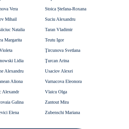
anova Vera
Stoica Ștefana-Roxana
ev Mihail
Suciu Alexandru
iiciuc Natalia
Taran Vladimir
ea Margarita
Teutu Igor
Violeta
Ţircunova Svetlana
anowski Lidia
Ţurcan Arina
he Alexandru
Usaciov Alexei
anean Aliona
Varnacova Eleonora
c Alexandr
Vlaicu Olga
ovaia Galina
Zantout Mira
vici Elena
Zubenschi Mariana