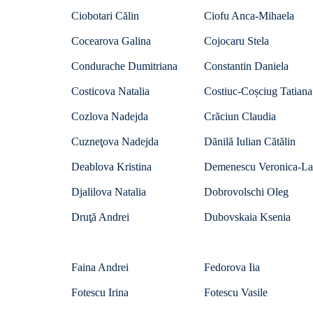
Ciobotari Călin
Ciofu Anca-Mihaela
Cocearova Galina
Cojocaru Stela
Condurache Dumitriana
Constantin Daniela
Costicova Natalia
Costiuc-Coșciug Tatiana
Cozlova Nadejda
Crăciun Claudia
Cuzneţova Nadejda
Dănilă Iulian Cătălin
Deablova Kristina
Demenescu Veronica-La
Djalilova Natalia
Dobrovolschi Oleg
Druţă Andrei
Dubovskaia Ksenia
Faina Andrei
Fedorova Iia
Fotescu Irina
Fotescu Vasile