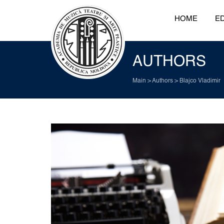
HOME
ED
AUTHORS
Main
>
Authors
>
Blajco Vladimir