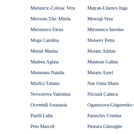
Mariancic-Cobzac Vera
Maţcan-Lîsenco Inga
Mercean-Țârc Mirela
Mereuţă Vera
Mironenco Elena
Mironenco Iaroslav
Moga Carolina
Moiseev Petru
Morari Marina
Moraru Adrian
Mudrea Aglaia
Muntean Galina
Munteanu Natalia
Muraru Aurel
Muzîca Tatiana
Nae Oana Maria
Nevzorova Valentina
Nicoară Catinca
Oceretnîi Anastasia
Oganezova-Grigorenko 
Panfil Lidia
Paraschiv Cristina
Peto Marcell
Pietraru Gheorghe