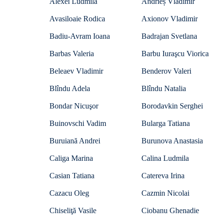
Alexei Ludmila
Andrieș Vladimir
Avasiloaie Rodica
Axionov Vladimir
Badiu-Avram Ioana
Badrajan Svetlana
Barbas Valeria
Barbu Iuraşcu Viorica
Beleaev Vladimir
Benderov Valeri
Blîndu Adela
Blîndu Natalia
Bondar Nicuşor
Borodavkin Serghei
Buinovschi Vadim
Bularga Tatiana
Buruiană Andrei
Burunova Anastasia
Caliga Marina
Calina Ludmila
Casian Tatiana
Catereva Irina
Cazacu Oleg
Cazmin Nicolai
Chiseliţă Vasile
Ciobanu Ghenadie