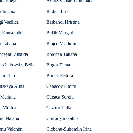
tol Snejana
Arbuz-Spatari Olimpiada
 Iuliana
Badicu Iurie
ţă Vasilica
Barbanoi Hristina
k Konstantin
Belâh Margarita
 Tatiana
Blajco Vladimir
oceanu Zinaida
Bolocan Tatiana
er-Lubovsky Bella
Bugor Elena
an Lilia
Burlac Fedora
itskaya Alina
Cabacov Dmitri
 Mariana
Cârstea Sergiu
c Viorica
Cazacu Lidia
uc Natalia
Chiforișin Galina
anu Valentin
Ciobanu-Suhomlin Irina