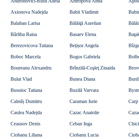
Andronovici-Rusu Adela
Antropova Anna
Apos
Axionova Nadejda
Babii Vladimir
Babin
Balaban Larisa
Bălăiţă Aurelian
Bălăi
Bârliba Raisa
Basaev Elena
Baţa
Berezovicova Tatiana
Bețișor Angela
Bîzgu
Boboc Marcela
Bogos Gabriela
Bolb
Boureanu Alexandru
Brînzilă-Coşleţ Zinaida
Brov
Bulat Vlad
Bunea Diana
Burdi
Busuioc Tatiana
Buzilă Varvara
Bystr
Calmîș Dumitru
Caraman Iurie
Carp
Caulea Nadejda
Cazac Anatolie
Caza
Ceausov Denis
Ceban Inga
Chici
Ciobanu Liliana
Ciobanu Lucia
Ciob