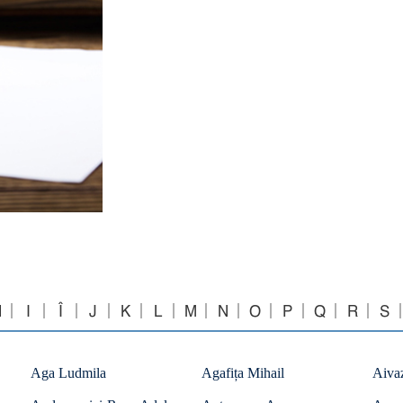
H
I
Î
J
K
L
M
N
O
P
Q
R
S
Aga Ludmila
Agafița Mihail
Aiva