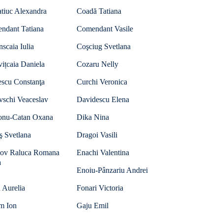
tiuc Alexandra
Coadă Tatiana
ndant Tatiana
Comendant Vasile
nscaia Iulia
Coşciug Svetlana
ițcaia Daniela
Cozaru Nelly
escu Constanţa
Curchi Veronica
vschi Veaceslav
Davidescu Elena
onu-Catan Oxana
Dika Nina
ş Svetlana
Dragoi Vasili
ov Raluca Romana
Enachi Valentina
a
Enoiu-Pânzariu Andrei
 Aurelia
Fonari Victoria
m Ion
Gaju Emil