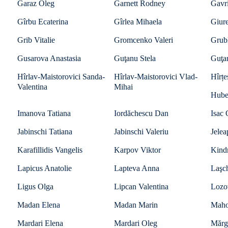
Garaz Oleg
Garnett Rodney
Gavr
Gîrbu Ecaterina
Gîrlea Mihaela
Giur
Grib Vitalie
Gromcenko Valeri
Grub
Gusarova Anastasia
Guţanu Stela
Guţa
Hîrlav-Maistorovici Sanda-
Hîrlav-Maistorovici Vlad-
Hîrțe
Valentina
Mihai
Hube
Imanova Tatiana
Iordăchescu Dan
Isac
Jabinschi Tatiana
Jabinschi Valeriu
Jelea
Karafillidis Vangelis
Karpov Viktor
Kind
Lapicus Anatolie
Lapteva Anna
Laşc
Ligus Olga
Lipcan Valentina
Lozo
Madan Elena
Madan Marin
Mahov
Mardari Elena
Mardari Oleg
Mărgi