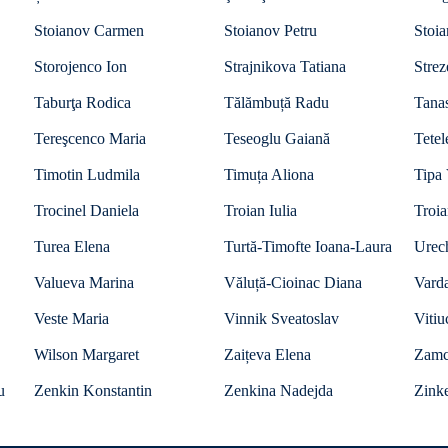
Stoianov Carmen
Stoianov Petru
Stoi
Storojenco Ion
Strajnikova Tatiana
Strez
Taburţa Rodica
Tălămbuță Radu
Tanas
Tereşcenco Maria
Teseoglu Gaiană
Tetel
Timotin Ludmila
Timuța Aliona
Tipa 
Trocinel Daniela
Troian Iulia
Troi
Turea Elena
Turtă-Timofte Ioana-Laura
Urec
Valueva Marina
Văluță-Cioinac Diana
Vard
Veste Maria
Vinnik Sveatoslav
Vitiu
Wilson Margaret
Zaițeva Elena
Zamc
u
Zenkin Konstantin
Zenkina Nadejda
Zinke