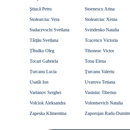
Ştiucă Petru
Stoenescu Arina
Stolearciuc Vera
Stolearciuc Xenia
Sudacevschi Svetlana
Sviridenko Natalia
Târţău Svetlana
Tcacenco Victoria
Țîbulko Oleg
Tihoneac Victor
Tocari Gabriela
Tonu Elena
Țurcanu Lucia
Ţurcanu Valeriu
Usatâi Ion
Uvarova Tetiana
Vartanov Serghei
Vasiniuc Tiberius
Volciok Aleksandra
Volontsevich Natalia
Zapeska Klimentina
Zaporojan Radu-Dumitr