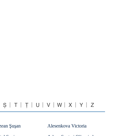
Ș
T
Ț
U
V
W
X
Y
Z
zean Şuşan
Alesenkova Victoria