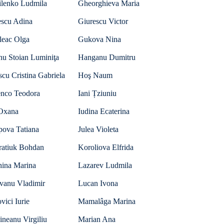
ilenko Ludmila
Gheorghieva Maria
escu Adina
Giurescu Victor
leac Olga
Gukova Nina
nu Stoian Luminiţa
Hanganu Dumitru
scu Cristina Gabriela
Hoş Naum
nco Teodora
Iani Țziuniu
 Oxana
Iudina Ecaterina
pova Tatiana
Julea Violeta
ratiuk Bohdan
Koroliova Elfrida
hina Marina
Lazarev Ludmila
vanu Vladimir
Lucan Ivona
ici Iurie
Mamalâga Marina
neanu Virgiliu
Marian Ana