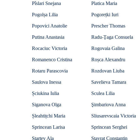
Pîslari Snejana
Platica Maria
Pogolșa Lilia
Pogorețki Iuri
Popovici Anatolie
Prescher Thomas
Putina Anastasia
Radu-Ţaga Consuela
Rocaciuc Victoria
Rogovaia Galina
Romanenco Cristina
Roșca Alexandru
Rotaru Parascovia
Rozdovan Liuba
Saulova Inessa
Savelieva Tamara
Șciukina Iulia
Sculea Lilia
Siganova Olga
Şimbariova Anna
Șleahtițchi Maria
Sliusarevscaia Victoria
Sprincean Larisa
Sprincean Serghei
Starţev Ala
Stavrat Constantin