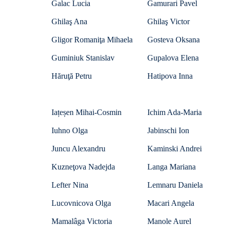
Galac Lucia
Gamurari Pavel
Ghilaş Ana
Ghilaş Victor
Gligor Romaniţa Mihaela
Gosteva Oksana
Guminiuk Stanislav
Gupalova Elena
Hăruţă Petru
Hatipova Inna
Iațeșen Mihai-Cosmin
Ichim Ada-Maria
Iuhno Olga
Jabinschi Ion
Juncu Alexandru
Kaminski Andrei
Kuzneţova Nadejda
Langa Mariana
Lefter Nina
Lemnaru Daniela
Lucovnicova Olga
Macari Angela
Mamalâga Victoria
Manole Aurel