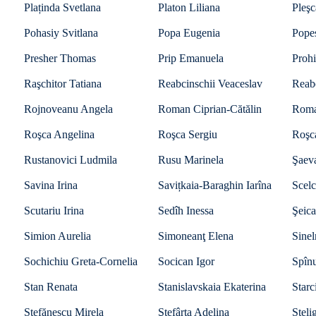
Plaținda Svetlana
Platon Liliana
Pleşc
Pohasiy Svitlana
Popa Eugenia
Pope
Presher Thomas
Prip Emanuela
Proh
Raşchitor Tatiana
Reabcinschii Veaceslav
Reab
Rojnoveanu Angela
Roman Ciprian-Cătălin
Roma
Roşca Angelina
Roşca Sergiu
Roşc
Rustanovici Ludmila
Rusu Marinela
Şaeva
Savina Irina
Savițkaia-Baraghin Iarîna
Scelc
Scutariu Irina
Sedîh Inessa
Şeica
Simion Aurelia
Simoneanţ Elena
Sine
Sochichiu Greta-Cornelia
Socican Igor
Spînu
Stan Renata
Stanislavskaia Ekaterina
Starc
Ștefănescu Mirela
Ştefârţa Adelina
Steli