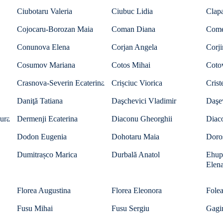
Ciubotaru Valeria
Ciubuc Lidia
Clapa
Cojocaru-Borozan Maia
Coman Diana
Come
Conunova Elena
Corjan Angela
Corji
Cosumov Mariana
Cotos Mihai
Cotov
Crasnova-Severin Ecaterina
Crișciuc Viorica
Crist
Daniţă Tatiana
Daşchevici Vladimir
Daşe
ura
Dermenji Ecaterina
Diaconu Gheorghii
Diac
Dodon Eugenia
Dohotaru Maia
Doro
Dumitrașco Marica
Durbală Anatol
Ehup
Elen
Florea Augustina
Florea Eleonora
Folea
Fusu Mihai
Fusu Sergiu
Gagi