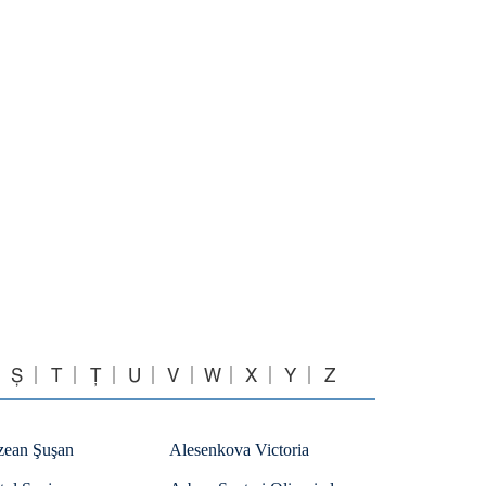
Ș
T
Ț
U
V
W
X
Y
Z
zean Şuşan
Alesenkova Victoria