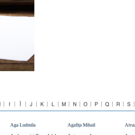
H
I
Î
J
K
L
M
N
O
P
Q
R
S
Aga Ludmila
Agafița Mihail
Aiva