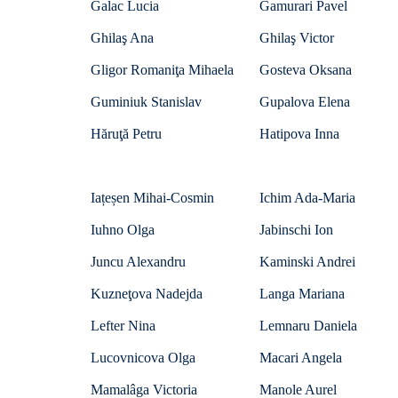
Galac Lucia
Gamurari Pavel
Ghilaş Ana
Ghilaş Victor
Gligor Romaniţa Mihaela
Gosteva Oksana
Guminiuk Stanislav
Gupalova Elena
Hăruţă Petru
Hatipova Inna
Iațeșen Mihai-Cosmin
Ichim Ada-Maria
Iuhno Olga
Jabinschi Ion
Juncu Alexandru
Kaminski Andrei
Kuzneţova Nadejda
Langa Mariana
Lefter Nina
Lemnaru Daniela
Lucovnicova Olga
Macari Angela
Mamalâga Victoria
Manole Aurel