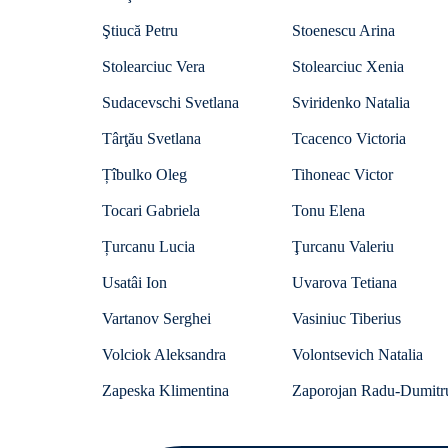
Ştiucă Petru
Stoenescu Arina
Stolearciuc Vera
Stolearciuc Xenia
Sudacevschi Svetlana
Sviridenko Natalia
Târţău Svetlana
Tcacenco Victoria
Țîbulko Oleg
Tihoneac Victor
Tocari Gabriela
Tonu Elena
Țurcanu Lucia
Ţurcanu Valeriu
Usatâi Ion
Uvarova Tetiana
Vartanov Serghei
Vasiniuc Tiberius
Volciok Aleksandra
Volontsevich Natalia
Zapeska Klimentina
Zaporojan Radu-Dumitr