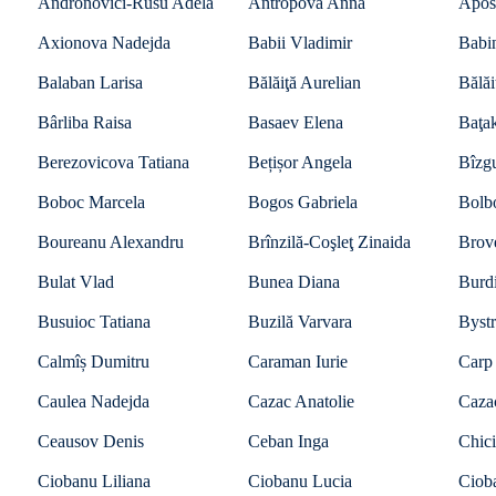
Andronovici-Rusu Adela
Antropova Anna
Apos
Axionova Nadejda
Babii Vladimir
Babin
Balaban Larisa
Bălăiţă Aurelian
Bălăi
Bârliba Raisa
Basaev Elena
Baţa
Berezovicova Tatiana
Bețișor Angela
Bîzgu
Boboc Marcela
Bogos Gabriela
Bolb
Boureanu Alexandru
Brînzilă-Coşleţ Zinaida
Brov
Bulat Vlad
Bunea Diana
Burdi
Busuioc Tatiana
Buzilă Varvara
Bystr
Calmîș Dumitru
Caraman Iurie
Carp
Caulea Nadejda
Cazac Anatolie
Caza
Ceausov Denis
Ceban Inga
Chici
Ciobanu Liliana
Ciobanu Lucia
Ciob