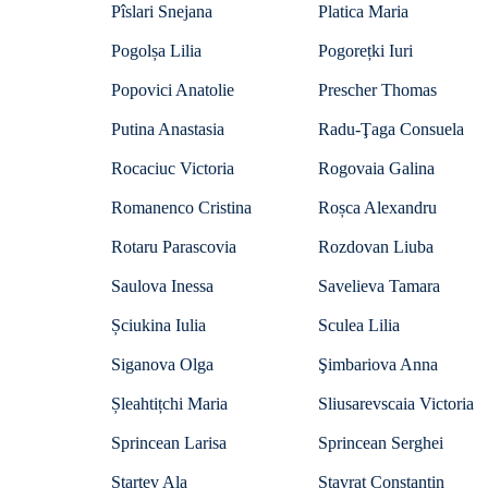
Pîslari Snejana
Platica Maria
Pogolșa Lilia
Pogorețki Iuri
Popovici Anatolie
Prescher Thomas
Putina Anastasia
Radu-Ţaga Consuela
Rocaciuc Victoria
Rogovaia Galina
Romanenco Cristina
Roșca Alexandru
Rotaru Parascovia
Rozdovan Liuba
Saulova Inessa
Savelieva Tamara
Șciukina Iulia
Sculea Lilia
Siganova Olga
Şimbariova Anna
Șleahtițchi Maria
Sliusarevscaia Victoria
Sprincean Larisa
Sprincean Serghei
Starţev Ala
Stavrat Constantin