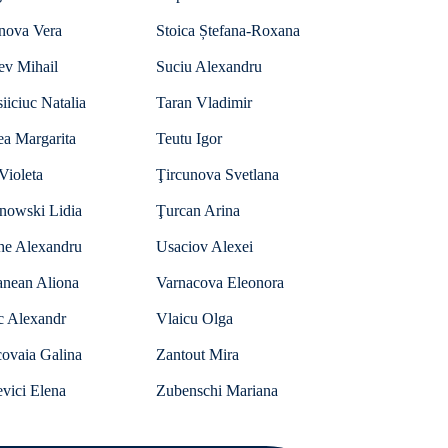
anova Vera
Stoica Ștefana-Roxana
ev Mihail
Suciu Alexandru
iiciuc Natalia
Taran Vladimir
ea Margarita
Teutu Igor
Violeta
Ţircunova Svetlana
anowski Lidia
Ţurcan Arina
he Alexandru
Usaciov Alexei
anean Aliona
Varnacova Eleonora
c Alexandr
Vlaicu Olga
ovaia Galina
Zantout Mira
vici Elena
Zubenschi Mariana