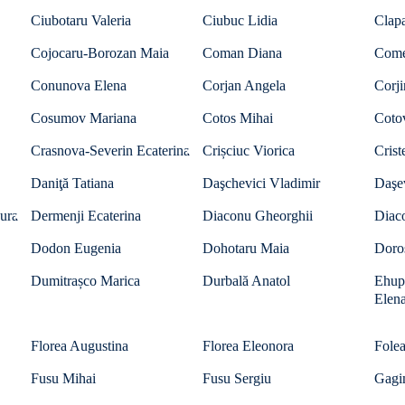
Ciubotaru Valeria
Ciubuc Lidia
Clapa
Cojocaru-Borozan Maia
Coman Diana
Come
Conunova Elena
Corjan Angela
Corji
Cosumov Mariana
Cotos Mihai
Cotov
Crasnova-Severin Ecaterina
Crișciuc Viorica
Crist
Daniţă Tatiana
Daşchevici Vladimir
Daşe
ura
Dermenji Ecaterina
Diaconu Gheorghii
Diac
Dodon Eugenia
Dohotaru Maia
Doro
Dumitrașco Marica
Durbală Anatol
Ehup
Elen
Florea Augustina
Florea Eleonora
Folea
Fusu Mihai
Fusu Sergiu
Gagi