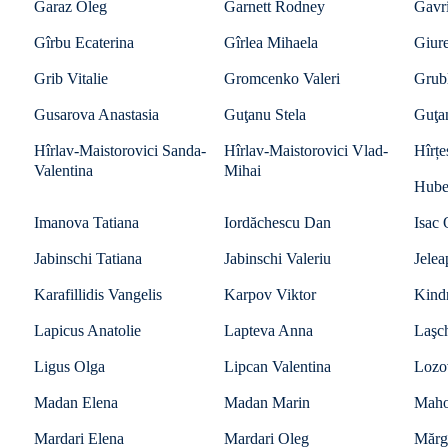
Garaz Oleg
Garnett Rodney
Gavr
Gîrbu Ecaterina
Gîrlea Mihaela
Giur
Grib Vitalie
Gromcenko Valeri
Grub
Gusarova Anastasia
Guţanu Stela
Guţa
Hîrlav-Maistorovici Sanda-
Hîrlav-Maistorovici Vlad-
Hîrțe
Valentina
Mihai
Hube
Imanova Tatiana
Iordăchescu Dan
Isac
Jabinschi Tatiana
Jabinschi Valeriu
Jelea
Karafillidis Vangelis
Karpov Viktor
Kind
Lapicus Anatolie
Lapteva Anna
Laşc
Ligus Olga
Lipcan Valentina
Lozo
Madan Elena
Madan Marin
Mahov
Mardari Elena
Mardari Oleg
Mărgi