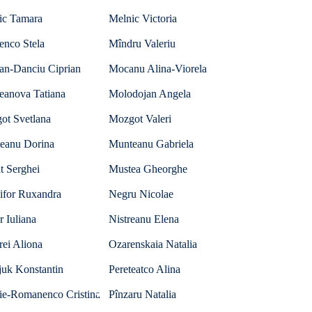
ic Tamara
Melnic Victoria
enco Stela
Mîndru Valeriu
an-Danciu Ciprian
Mocanu Alina-Viorela
eanova Tatiana
Molodojan Angela
ot Svetlana
Mozgot Valeri
eanu Dorina
Munteanu Gabriela
t Serghei
Mustea Gheorghe
ifor Ruxandra
Negru Nicolae
r Iuliana
Nistreanu Elena
ei Aliona
Ozarenskaia Natalia
juk Konstantin
Pereteatco Alina
lie-Romanenco Cristina
Pînzaru Natalia