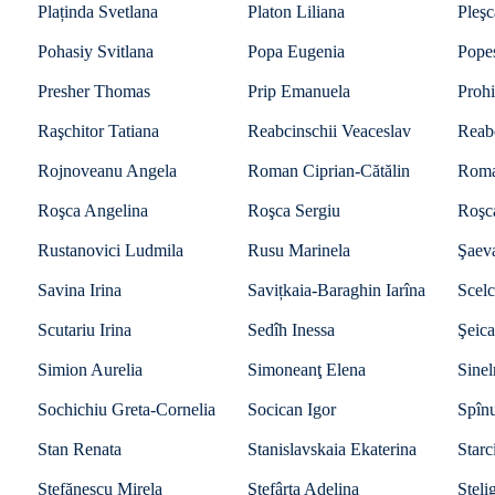
Plaținda Svetlana
Platon Liliana
Pleşc
Pohasiy Svitlana
Popa Eugenia
Pope
Presher Thomas
Prip Emanuela
Proh
Raşchitor Tatiana
Reabcinschii Veaceslav
Reab
Rojnoveanu Angela
Roman Ciprian-Cătălin
Roma
Roşca Angelina
Roşca Sergiu
Roşc
Rustanovici Ludmila
Rusu Marinela
Şaeva
Savina Irina
Savițkaia-Baraghin Iarîna
Scelc
Scutariu Irina
Sedîh Inessa
Şeica
Simion Aurelia
Simoneanţ Elena
Sine
Sochichiu Greta-Cornelia
Socican Igor
Spînu
Stan Renata
Stanislavskaia Ekaterina
Starc
Ștefănescu Mirela
Ştefârţa Adelina
Steli