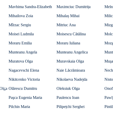
Mavhima Sandra-Elizabeth
Maximciuc Dumitrița
Meln
Mihailova Zoia
Mihalaș Mihai
Milic
Mîrzac Sergiu
Mitriuc Ana
Mizg
Moisei Ludmila
Moisescu Cătălina
Molc
Moraru Emilia
Moraru Iuliana
Mozg
Munteanu Angela
Munteanu Angelica
Munt
Muratova Olga
Muravskaia Olga
Muşa
Nagacevschi Elena
Naie Lăcrămioara
Nech
Nikitcenko Victoria
Nikolaeva Nadejda
Nisto
Olga
Olărescu Dumitru
Oleksiuk Olga
Onofr
Paşca Eugenia Maria
Paulencu Ioan
Pawl
Pilchin Maria
Pilipețchi Serghei
Pinti