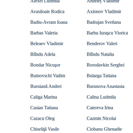
Alexei Ludmila
Andrieș Vladimir
Avasiloaie Rodica
Axionov Vladimir
Badiu-Avram Ioana
Badrajan Svetlana
Barbas Valeria
Barbu Iuraşcu Viorica
Beleaev Vladimir
Benderov Valeri
Blîndu Adela
Blîndu Natalia
Bondar Nicuşor
Borodavkin Serghei
Buinovschi Vadim
Bularga Tatiana
Buruiană Andrei
Burunova Anastasia
Caliga Marina
Calina Ludmila
Casian Tatiana
Catereva Irina
Cazacu Oleg
Cazmin Nicolai
Chiseliţă Vasile
Ciobanu Ghenadie