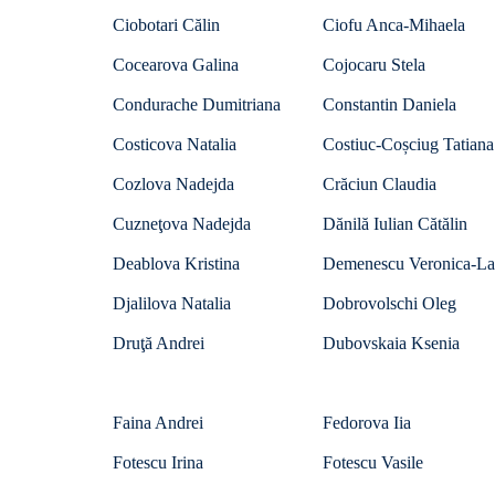
Ciobotari Călin
Ciofu Anca-Mihaela
Cocearova Galina
Cojocaru Stela
Condurache Dumitriana
Constantin Daniela
Costicova Natalia
Costiuc-Coșciug Tatiana
Cozlova Nadejda
Crăciun Claudia
Cuzneţova Nadejda
Dănilă Iulian Cătălin
Deablova Kristina
Demenescu Veronica-La
Djalilova Natalia
Dobrovolschi Oleg
Druţă Andrei
Dubovskaia Ksenia
Faina Andrei
Fedorova Iia
Fotescu Irina
Fotescu Vasile