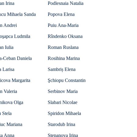
an Irina
Podlesnaia Natalia
scu Mihaela Sanda
Popova Elena
in Andrei
Puiu Ana-Maria
oşapca Ludmila
Rîndenko Oksana
n Iulia
Roman Ruslana
a-Ceban Daniela
Rosihina Marina
 Larisa
Sambriș Elena
icova Margarita
Şchiopu Constantin
n Valeria
Serbinov Maria
lnikova Olga
Slabari Nicolae
 Stela
Spiridon Mihaela
iuc Mariana
Starodub Irina
ga Anna
Stepanova Irina