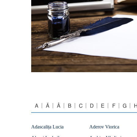
A
Ă
Â
B
C
D
E
F
G
Adascalița Lucia
Aderov Viorica