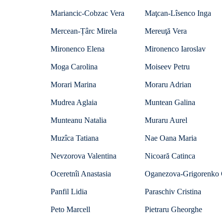
Mariancic-Cobzac Vera
Maţcan-Lîsenco Inga
Mercean-Țârc Mirela
Mereuţă Vera
Mironenco Elena
Mironenco Iaroslav
Moga Carolina
Moiseev Petru
Morari Marina
Moraru Adrian
Mudrea Aglaia
Muntean Galina
Munteanu Natalia
Muraru Aurel
Muzîca Tatiana
Nae Oana Maria
Nevzorova Valentina
Nicoară Catinca
Oceretnîi Anastasia
Oganezova-Grigorenko 
Panfil Lidia
Paraschiv Cristina
Peto Marcell
Pietraru Gheorghe