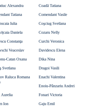
tiuc Alexandra
Coadă Tatiana
ndant Tatiana
Comendant Vasile
nscaia Iulia
Coşciug Svetlana
ițcaia Daniela
Cozaru Nelly
escu Constanţa
Curchi Veronica
vschi Veaceslav
Davidescu Elena
onu-Catan Oxana
Dika Nina
ş Svetlana
Dragoi Vasili
ov Raluca Romana
Enachi Valentina
a
Enoiu-Pânzariu Andrei
 Aurelia
Fonari Victoria
m Ion
Gaju Emil