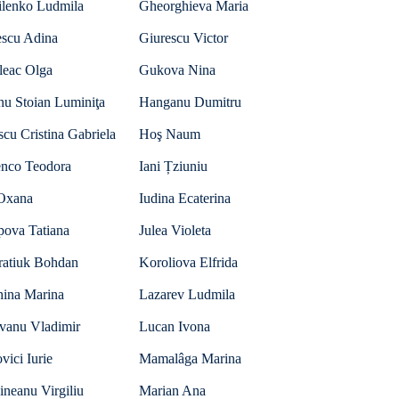
ilenko Ludmila
Gheorghieva Maria
escu Adina
Giurescu Victor
leac Olga
Gukova Nina
nu Stoian Luminiţa
Hanganu Dumitru
scu Cristina Gabriela
Hoş Naum
nco Teodora
Iani Țziuniu
 Oxana
Iudina Ecaterina
pova Tatiana
Julea Violeta
ratiuk Bohdan
Koroliova Elfrida
hina Marina
Lazarev Ludmila
vanu Vladimir
Lucan Ivona
ici Iurie
Mamalâga Marina
neanu Virgiliu
Marian Ana