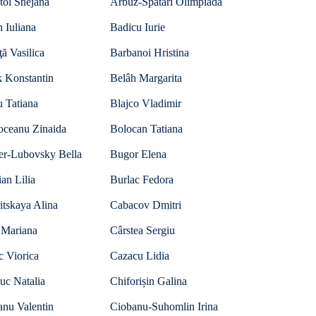
tol Snejana
Arbuz-Spatari Olimpiada
 Iuliana
Badicu Iurie
ţă Vasilica
Barbanoi Hristina
k Konstantin
Belâh Margarita
 Tatiana
Blajco Vladimir
oceanu Zinaida
Bolocan Tatiana
er-Lubovsky Bella
Bugor Elena
an Lilia
Burlac Fedora
itskaya Alina
Cabacov Dmitri
 Mariana
Cârstea Sergiu
c Viorica
Cazacu Lidia
uc Natalia
Chiforișin Galina
anu Valentin
Ciobanu-Suhomlin Irina