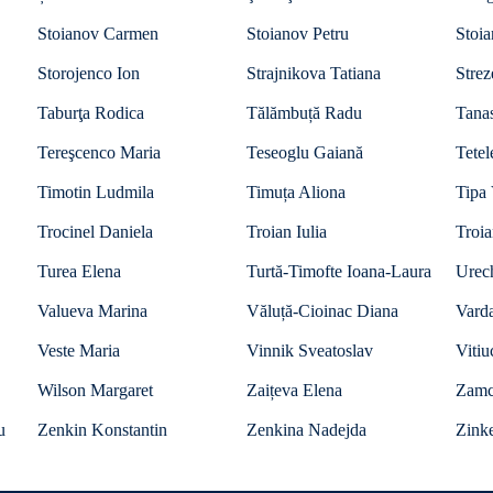
Stoianov Carmen
Stoianov Petru
Stoi
Storojenco Ion
Strajnikova Tatiana
Strez
Taburţa Rodica
Tălămbuță Radu
Tanas
Tereşcenco Maria
Teseoglu Gaiană
Tetel
Timotin Ludmila
Timuța Aliona
Tipa 
Trocinel Daniela
Troian Iulia
Troi
Turea Elena
Turtă-Timofte Ioana-Laura
Urec
Valueva Marina
Văluță-Cioinac Diana
Vard
Veste Maria
Vinnik Sveatoslav
Vitiu
Wilson Margaret
Zaițeva Elena
Zamc
u
Zenkin Konstantin
Zenkina Nadejda
Zinke