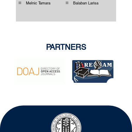
Melnic Tamara
Balaban Larisa
Catereva Irina
Hatipova Inna
Ciobanu-Suhomlin Irina
Reaboşapca Ludmila
Gîrbu Ecaterina
Slabari Nicolae
Barbanoi Hristina
Berezovicova Tatiana
PARTNERS
Vardanean Aliona
Mironenco Elena
Pîslari Snejana
Ciobanu Ghenadie
Chiciuc Natalia
Moraru Emilia
Lazarev Ludmila
Iudina Ecaterina
Varnacova Eleonora
Şimbariova Anna
Şchiopu Constantin
Marian Ana
Bunea Diana
Buruiană Andrei
Tcacenco Victoria
Mereuţă Vera
Gusarova Anastasia
Starciuc Mariana