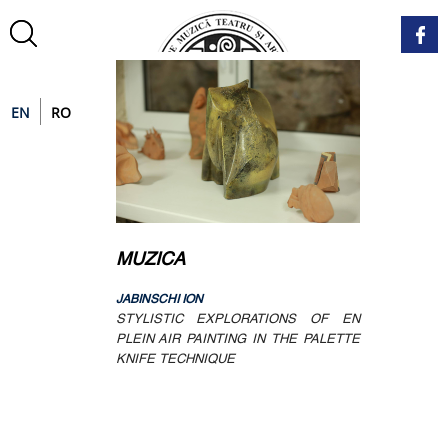
EN
RO
MUZICA
ȘTII
IMCIUC
JABINSCHI ION
COMEND
STYLISTIC EXPLORATIONS OF EN
SOCIO
THEATRE OF
PLEIN AIR PAINTING IN THE PALETTE
CULT
IDENTITY,
KNIFE TECHNIQUE
SIGNIF
SURD
SVIRID
U
PETRU
N ÎN EMIL
EDUCA