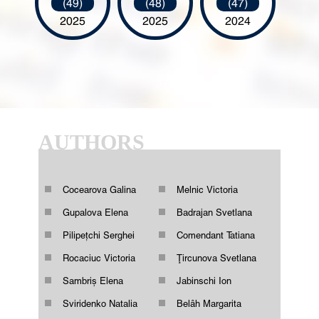
(49)
(48)
(47)
2025
2025
2024
AUTHORS
Cocearova Galina
Melnic Victoria
Gupalova Elena
Badrajan Svetlana
Pilipețchi Serghei
Comendant Tatiana
Rocaciuc Victoria
Ţircunova Svetlana
Sambriș Elena
Jabinschi Ion
Sviridenko Natalia
Belâh Margarita