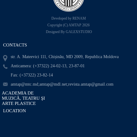
Mamalâga Marina
Vitiuc Alexandr
Olărescu Dumitru
Coadă Tatiana
Developed by RENAM
Tipa Violeta
Starţev Ala
Copyright (C) AMTAP 2026
Designed By GALEXSTUDIO
Aderov Viorica
Axionov Vladimir
Caulea Nadejda
Rojnoveanu Angela
CONTACTS
Burlac Fedora
Nistreanu Elena
str. A. Mateevici 111, Chișinău, MD 2009, Republica Moldova
Axionova Nadejda
Busuioc Tatiana
Anticamera: (+37322) 24-02-13, 23-87-01
Andrieș Vladimir
Muzîca Tatiana
Fax: (+37322) 23-82-14
Tonu Elena
Calmîș Dumitru
amtap@mtc.md;amtap@mdl.net;revista.amtap@gmail.com
Druţă Andrei
Mihalaș Mihai
ACADEMIA DE
MUZICĂ, TEATRU ŞI
Blîndu Adela
Muraru Aurel
ARTE PLASTICE
LOCATION
Cozlova Nadejda
Crăciun Claudia
Caraman Iurie
Siganova Olga
Florea Eleonora
Cabacov Dmitri