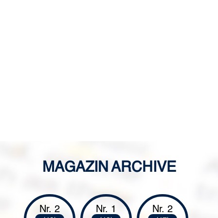
DURIN
COMM
ES IN THE
EPUBLIC OF
MAGAZIN ARCHIVE
Nr. 2
Nr. 1
Nr. 2