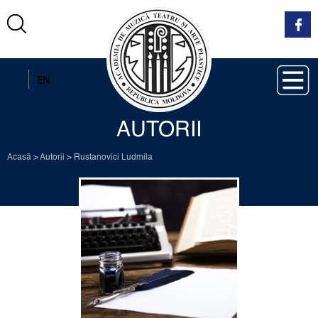
RO
EN
AUTORII
Acasă
>
Autorii
>
Rustanovici Ludmila