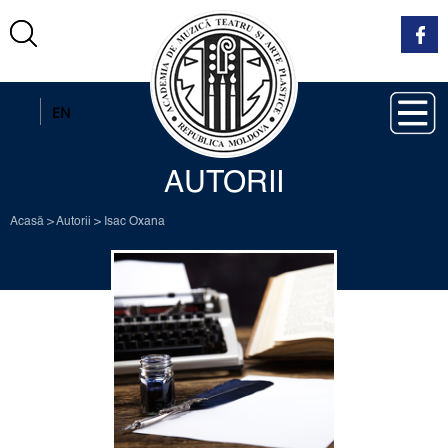
RO
EN
AUTORII
Acasă
>
Autorii
>
Isac Oxana