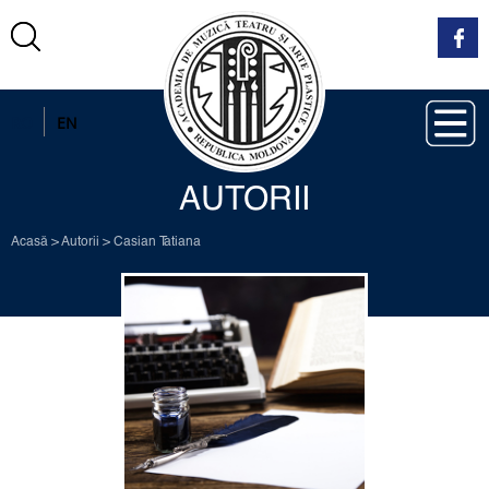
RO
EN
AUTORII
Acasă
>
Autorii
>
Casian Tatiana