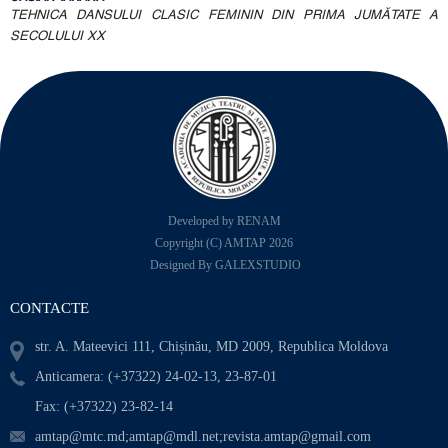
TEHNICA DANSULUI CLASIC FEMININ DIN PRIMA JUMĂTATE A
SECOLULUI XX
Developed by RENAM
Copyright (C) AMTAP 2026
Designed By GALEXSTUDIO
CONTACTE
str. A. Mateevici 111, Chișinău, MD 2009, Republica Moldova
Anticamera: (+37322) 24-02-13, 23-87-01
Fax: (+37322) 23-82-14
amtap@mtc.md;amtap@mdl.net;revista.amtap@gmail.com