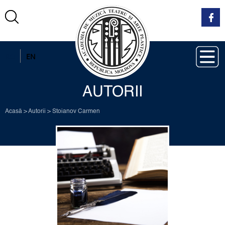
RO
EN
AUTORII
Acasă
>
Autorii
>
Stoianov Carmen