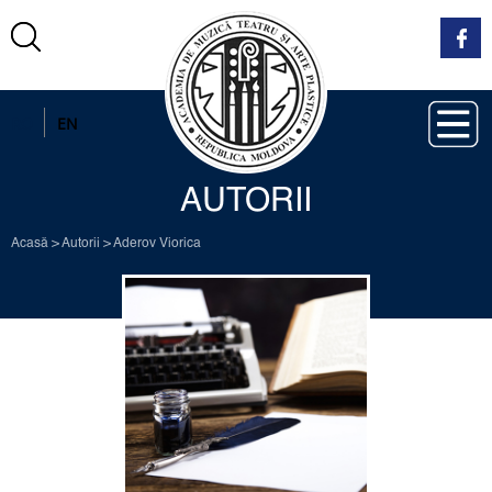
RO
EN
AUTORII
Acasă
>
Autorii
>
Aderov Viorica